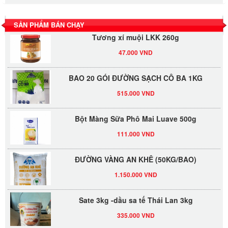
530.000 VND
SẢN PHẨM BÁN CHẠY
Tương xí muội LKK 260g
47.000 VND
BAO 20 GÓI ĐƯỜNG SẠCH CÔ BA 1KG
515.000 VND
Bột Màng Sữa Phô Mai Luave 500g
111.000 VND
ĐƯỜNG VÀNG AN KHÊ (50KG/BAO)
1.150.000 VND
Sate 3kg -dầu sa tế Thái Lan 3kg
335.000 VND