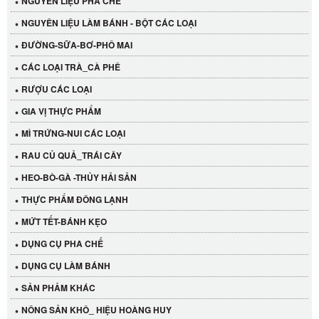
NGUYÊN LIỆU PHA CHẾ
NGUYÊN LIỆU LÀM BÁNH - BỘT CÁC LOẠI
ĐƯỜNG-SỮA-BƠ-PHÔ MAI
CÁC LOẠI TRÀ_CÀ PHÊ
RƯỢU CÁC LOẠI
GIA VỊ THỰC PHẨM
MÌ TRỨNG-NUI CÁC LOẠI
RAU CỦ QUẢ_TRÁI CÂY
HEO-BÒ-GÀ -THỦY HẢI SẢN
THỰC PHẨM ĐÔNG LẠNH
MỨT TẾT-BÁNH KẸO
DỤNG CỤ PHA CHẾ
Cần Tây Đà Lạt
DỤNG CỤ LÀM BÁNH
40.000 VND
SẢN PHẢM KHÁC
LỐC 12 HỦ Tương xí muội LKK 260g
NÔNG SẢN KHÔ_ HIỆU HOÀNG HUY