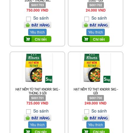
S001703
S001702
750.000 VND
24.000 VND
So sánh
So sánh
ĐẶT HÀNG
ĐẶT HÀNG
Yêu thích
Yêu thích
Chi tiết
Chi tiết
HẠT NÊM TỪ THỊT KNORR 5KG -
HẠT NÊM TỪ THỊT KNORR 5KG -
THÙNG 3 GÓI
GÓI
S001701
S001700
725.000 VND
249.000 VND
So sánh
So sánh
ĐẶT HÀNG
ĐẶT HÀNG
Yêu thích
Yêu thích
Chi tiết
Chi tiết