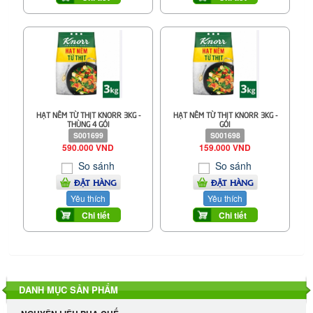
HẠT NÊM TỪ THỊT KNORR 3KG -
HẠT NÊM TỪ THỊT KNORR 3KG -
THÙNG 4 GÓI
GÓI
S001699
S001698
590.000 VND
159.000 VND
So sánh
So sánh
ĐẶT HÀNG
ĐẶT HÀNG
Yêu thích
Yêu thích
Chi tiết
Chi tiết
DANH MỤC SẢN PHẨM