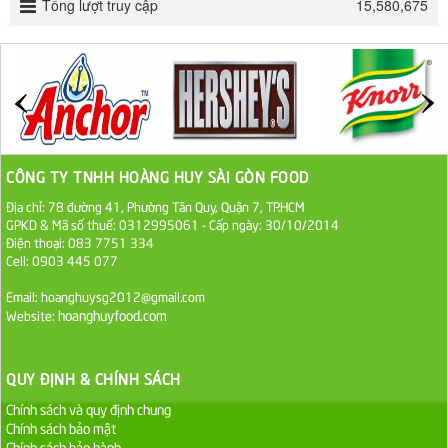
Tổng lượt truy cập
15,580,675
ĐƯỜNG SẠCH CÔ BA BIÊN HÒA 1KG
27.000 VND
Đường cát trắng An Khê bao 50kg
1.100.000 VND
CÔNG TY TNHH HOÀNG HUY SÀI GÒN FOOD
Địa chỉ: 78 đường 41, Phường Tân Quy, Quận 7, TP.HCM
Sa Tế Tôm Cholimex PET Hũ 450g
GPKD & Mã số thuế: 0312995061 - Cấp ngày: 30/10/2014
36.000 VND
Điện thoại: 083 7751 334
Cell: 0903 445 077
Ớt Sa Tế Cholimex Hũ Thuỷ Tinh 150g
Email: hoanghuysg2012@gmail.com
hoanghuyfood.com
Website:
19.000 VND
Nước tương cholimex 4,9L
QUY ĐỊNH & CHÍNH SÁCH
75.000 VND
Chính sách và quy định chung
Chính sách bảo mật
Chính sách bảo hành