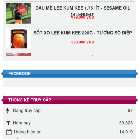
DẦU MÈ LEE KUM KEE 1.75 lÍT - SESAME OIL
(BLENDED)
479.000 VND
SỐT XO LEE KUM KEE 220G - TƯƠNG SÒ ĐIỆP
398.000 VND
Đường Thốt Nốt 1kg
40.000 VND
FACEBOOK
Đường phèn hạt Long An 500g
345.000 VND
THỐNG KÊ TRUY CẬP
Đường phèn Long An bao 10kg
Đang truy cập
97
295.000 VND
Hôm nay
30,323
Đường mía thiên nhiên Biên Hòa gói 1kg
Tháng hiện tại
114,919
32.000 VND