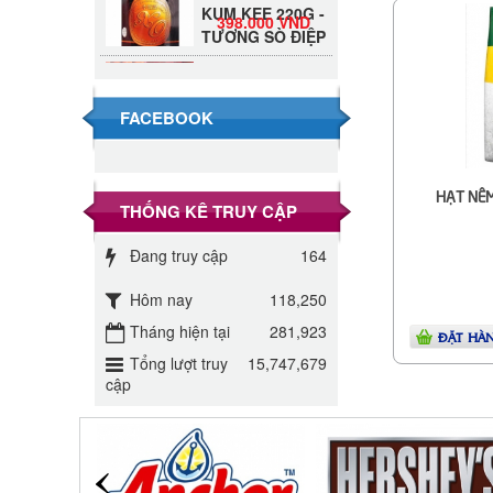
398.000 VND
TƯƠNG SÒ ĐIỆP
Đường Thốt Nốt
1kg
40.000 VND
FACEBOOK
Đường phèn hạt
Long An 500g
345.000 VND
HẠT NÊM
THỐNG KÊ TRUY CẬP
Đường phèn
Đang truy cập
164
Long An bao
295.000 VND
10kg
Hôm nay
118,250
Đường mía thiên
Tháng hiện tại
281,923
ĐẶT HÀ
nhiên Biên Hòa
32.000 VND
Tổng lượt truy
15,747,679
gói 1kg
cập
ĐƯỜNG SẠCH
CÔ BA BIÊN
27.000 VND
HÒA 1KG