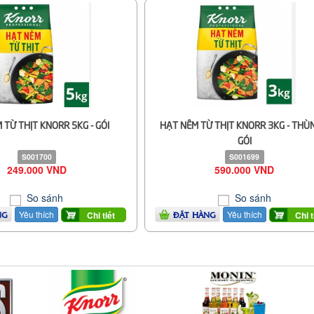
 TỪ THỊT KNORR 5KG - GÓI
HẠT NÊM TỪ THỊT KNORR 3KG - THÙ
GÓI
S001700
S001699
249.000 VND
590.000 VND
So sánh
So sánh
Yêu thích
Yêu thích
Chi tiết
Chi t
NG
ĐẶT HÀNG