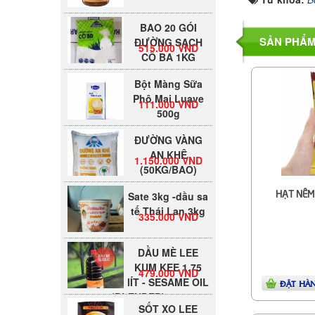
BAO 20 GÓI
ĐƯỜNG SẠCH
515.000 VND
SẢN PHẨM
CÔ BA 1KG
Bột Màng Sữa
Phô Mai Luave
111.000 VND
500g
ĐƯỜNG VÀNG
AN KHÊ
1.150.000 VND
(50KG/BAO)
Sate 3kg -dầu sa
HẠT NÊM
tế Thái Lan 3kg
335.000 VND
DẦU MÈ LEE
KUM KEE 1.75
479.000 VND
lÍT - SESAME OIL
ĐẶT HÀ
(BLENDED)
SỐT XO LEE
KUM KEE 220G -