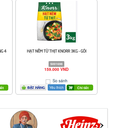
NG 4
HẠT NÊM TỪ THỊT KNORR 3KG - GÓI
S001698
159.000 VND
So sánh
Yêu thích
iết
Chi tiết
ĐẶT HÀNG