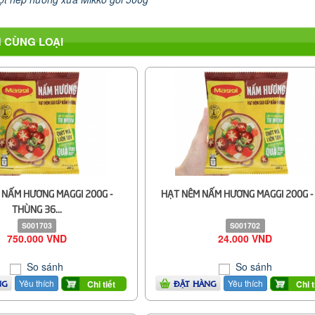
 CÙNG LOẠI
 NẤM HƯƠNG MAGGI 200G -
HẠT NÊM NẤM HƯƠNG MAGGI 200G - 
THÙNG 36...
S001703
S001702
750.000 VND
24.000 VND
So sánh
So sánh
Yêu thích
Yêu thích
Chi tiết
Chi t
NG
ĐẶT HÀNG