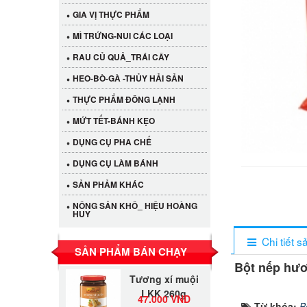
GIA VỊ THỰC PHẨM
MÌ TRỨNG-NUI CÁC LOẠI
RAU CỦ QUẢ_TRÁI CÂY
HEO-BÒ-GÀ -THỦY HẢI SẢN
THỰC PHẨM ĐÔNG LẠNH
MỨT TẾT-BÁNH KẸO
DỤNG CỤ PHA CHẾ
Cần Tây Đà Lạt
DỤNG CỤ LÀM BÁNH
40.000 VND
SẢN PHẢM KHÁC
NÔNG SẢN KHÔ_ HIỆU HOÀNG
HUY
LỐC 12 HỦ
Tương xí muội
530.000 VND
Chi tiết 
LKK 260g
SẢN PHẨM BÁN CHẠY
Bột nếp hươ
Tương xí muội
LKK 260g
47.000 VND
Từ khóa:
B