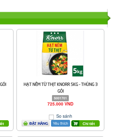
GÓI
HẠT NÊM TỪ THỊT KNORR 5KG - THÙNG 3
GÓI
S001701
725.000 VND
So sánh
Yêu thích
iết
Chi tiết
ĐẶT HÀNG