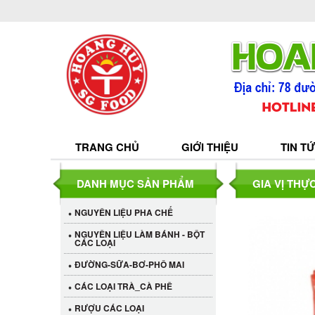
TRANG CHỦ
GIỚI THIỆU
TIN T
DANH MỤC SẢN PHẨM
GIA VỊ THỰ
NGUYÊN LIỆU PHA CHẾ
NGUYÊN LIỆU LÀM BÁNH - BỘT
CÁC LOẠI
ĐƯỜNG-SỮA-BƠ-PHÔ MAI
CÁC LOẠI TRÀ_CÀ PHÊ
RƯỢU CÁC LOẠI