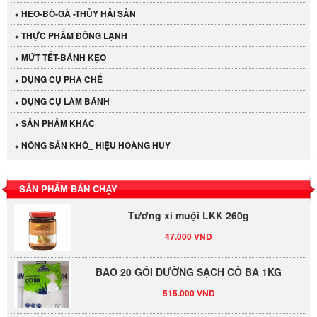
HEO-BÒ-GÀ -THỦY HẢI SẢN
THỰC PHẨM ĐÔNG LẠNH
MỨT TẾT-BÁNH KẸO
DỤNG CỤ PHA CHẾ
Cần Tây Đà Lạt
DỤNG CỤ LÀM BÁNH
40.000 VND
SẢN PHẢM KHÁC
NÔNG SẢN KHÔ_ HIỆU HOÀNG HUY
LỐC 12 HỦ Tương xí muội LKK 260g
530.000 VND
SẢN PHẨM BÁN CHẠY
Tương xí muội LKK 260g
47.000 VND
BAO 20 GÓI ĐƯỜNG SẠCH CÔ BA 1KG
515.000 VND