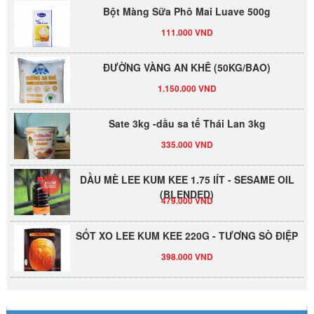
Bột Màng Sữa Phô Mai Luave 500g
111.000 VND
ĐƯỜNG VÀNG AN KHÊ (50KG/BAO)
1.150.000 VND
Sate 3kg -dầu sa tế Thái Lan 3kg
335.000 VND
DẦU MÈ LEE KUM KEE 1.75 lÍT - SESAME OIL
(BLENDED)
479.000 VND
SỐT XO LEE KUM KEE 220G - TƯƠNG SÒ ĐIỆP
398.000 VND
Đường Thốt Nốt 1kg
40.000 VND