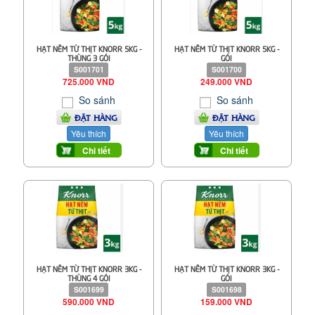
HẠT NÊM TỪ THỊT KNORR 5KG -
HẠT NÊM TỪ THỊT KNORR 5KG -
THÙNG 3 GÓI
GÓI
S001701
S001700
725.000 VND
249.000 VND
So sánh
So sánh
ĐẶT HÀNG
ĐẶT HÀNG
Yêu thích
Yêu thích
Chi tiết
Chi tiết
HẠT NÊM TỪ THỊT KNORR 3KG -
HẠT NÊM TỪ THỊT KNORR 3KG -
THÙNG 4 GÓI
GÓI
S001699
S001698
590.000 VND
159.000 VND