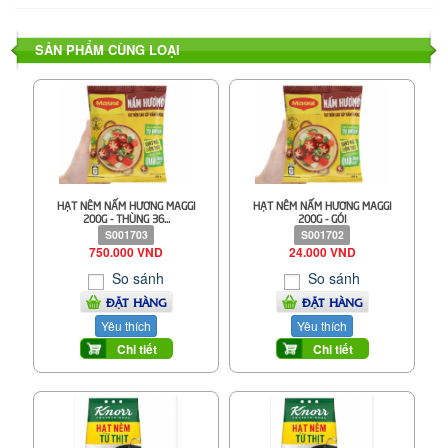
SẢN PHẨM CÙNG LOẠI
HẠT NÊM NẤM HƯƠNG MAGGI
HẠT NÊM NẤM HƯƠNG MAGGI
200G - THÙNG 36...
200G - GÓI
S001703
S001702
750.000 VND
24.000 VND
So sánh
So sánh
ĐẶT HÀNG
ĐẶT HÀNG
Yêu thích
Yêu thích
Chi tiết
Chi tiết