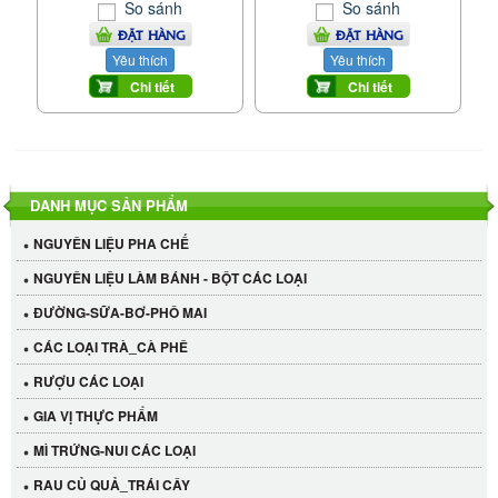
So sánh
So sánh
ĐẶT HÀNG
ĐẶT HÀNG
Yêu thích
Yêu thích
Chi tiết
Chi tiết
DANH MỤC SẢN PHẨM
NGUYÊN LIỆU PHA CHẾ
NGUYÊN LIỆU LÀM BÁNH - BỘT CÁC LOẠI
ĐƯỜNG-SỮA-BƠ-PHÔ MAI
CÁC LOẠI TRÀ_CÀ PHÊ
RƯỢU CÁC LOẠI
GIA VỊ THỰC PHẨM
MÌ TRỨNG-NUI CÁC LOẠI
RAU CỦ QUẢ_TRÁI CÂY