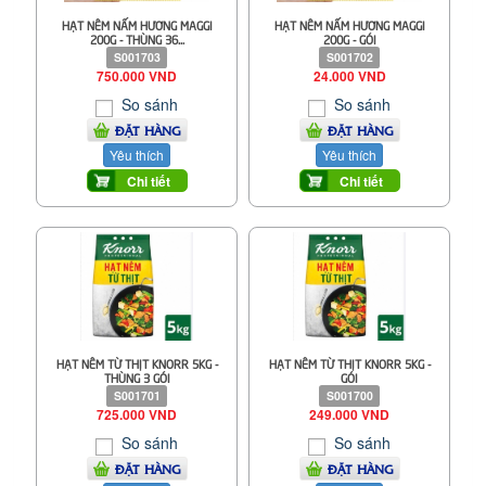
HẠT NÊM NẤM HƯƠNG MAGGI
HẠT NÊM NẤM HƯƠNG MAGGI
200G - THÙNG 36...
200G - GÓI
S001703
S001702
750.000 VND
24.000 VND
So sánh
So sánh
ĐẶT HÀNG
ĐẶT HÀNG
Yêu thích
Yêu thích
Chi tiết
Chi tiết
HẠT NÊM TỪ THỊT KNORR 5KG -
HẠT NÊM TỪ THỊT KNORR 5KG -
THÙNG 3 GÓI
GÓI
S001701
S001700
725.000 VND
249.000 VND
So sánh
So sánh
ĐẶT HÀNG
ĐẶT HÀNG