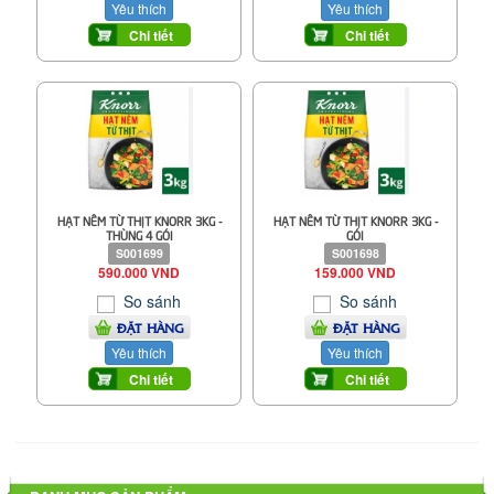
Yêu thích
Yêu thích
Chi tiết
Chi tiết
HẠT NÊM TỪ THỊT KNORR 3KG -
HẠT NÊM TỪ THỊT KNORR 3KG -
THÙNG 4 GÓI
GÓI
S001699
S001698
590.000 VND
159.000 VND
So sánh
So sánh
ĐẶT HÀNG
ĐẶT HÀNG
Yêu thích
Yêu thích
Chi tiết
Chi tiết