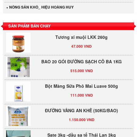
NÔNG SẢN KHÔ_ HIỆU HOÀNG HUY
LỐC 12 HỦ Tương xí muội LKK 260g
530.000 VND
SẢN PHẨM BÁN CHẠY
Tương xí muội LKK 260g
47.000 VND
BAO 20 GÓI ĐƯỜNG SẠCH CÔ BA 1KG
515.000 VND
Bột Màng Sữa Phô Mai Luave 500g
111.000 VND
ĐƯỜNG VÀNG AN KHÊ (50KG/BAO)
1.150.000 VND
Sate 3kg -dầu sa tế Thái Lan 3kg