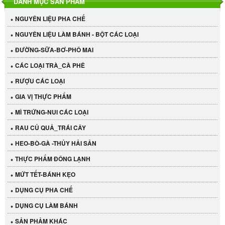
DANH MỤC SẢN PHẨM
NGUYÊN LIỆU PHA CHẾ
NGUYÊN LIỆU LÀM BÁNH - BỘT CÁC LOẠI
ĐƯỜNG-SỮA-BƠ-PHÔ MAI
CÁC LOẠI TRÀ_CÀ PHÊ
RƯỢU CÁC LOẠI
GIA VỊ THỰC PHẨM
MÌ TRỨNG-NUI CÁC LOẠI
RAU CỦ QUẢ_TRÁI CÂY
HEO-BÒ-GÀ -THỦY HẢI SẢN
THỰC PHẨM ĐÔNG LẠNH
MỨT TẾT-BÁNH KẸO
DỤNG CỤ PHA CHẾ
Cần Tây Đà Lạt
DỤNG CỤ LÀM BÁNH
40.000 VND
SẢN PHẢM KHÁC