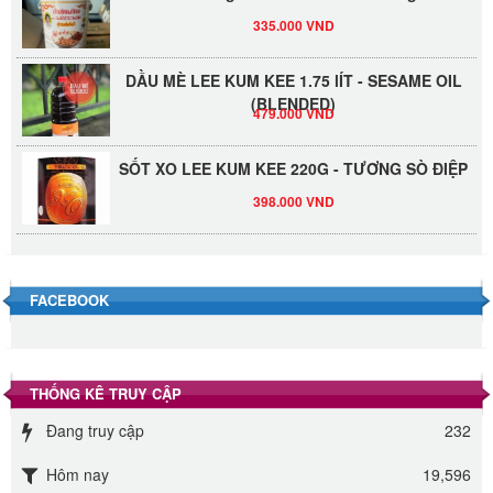
335.000 VND
DẦU MÈ LEE KUM KEE 1.75 lÍT - SESAME OIL
(BLENDED)
479.000 VND
SỐT XO LEE KUM KEE 220G - TƯƠNG SÒ ĐIỆP
398.000 VND
Đường Thốt Nốt 1kg
40.000 VND
FACEBOOK
Đường phèn hạt Long An 500g
345.000 VND
THỐNG KÊ TRUY CẬP
Đường phèn Long An bao 10kg
Đang truy cập
232
295.000 VND
Hôm nay
19,596