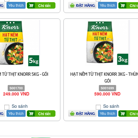
Yêu thích
Yêu thích
Chi tiết
Chi t
NG
ĐẶT HÀNG
 TỪ THỊT KNORR 5KG - GÓI
HẠT NÊM TỪ THỊT KNORR 3KG - THÙ
GÓI
S001700
S001699
249.000 VND
590.000 VND
So sánh
So sánh
Yêu thích
Yêu thích
Chi tiết
Chi t
NG
ĐẶT HÀNG