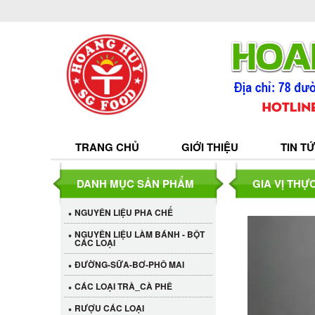
TRANG CHỦ
GIỚI THIỆU
TIN T
DANH MỤC SẢN PHẨM
GIA VỊ THỰ
NGUYÊN LIỆU PHA CHẾ
NGUYÊN LIỆU LÀM BÁNH - BỘT
CÁC LOẠI
ĐƯỜNG-SỮA-BƠ-PHÔ MAI
CÁC LOẠI TRÀ_CÀ PHÊ
RƯỢU CÁC LOẠI