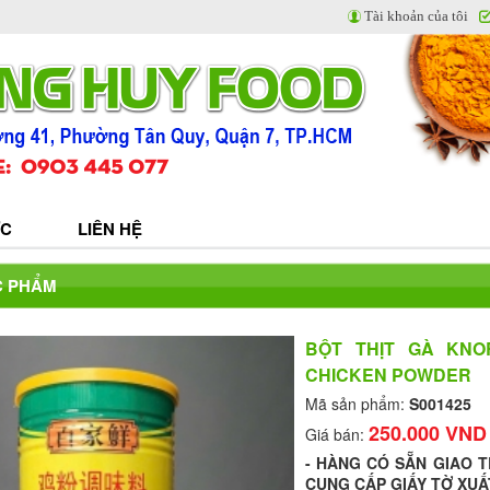
Tài khoản của tôi
ỨC
LIÊN HỆ
C PHẨM
BỘT THỊT GÀ KNO
CHICKEN POWDER
Mã sản phẩm:
S001425
250.000 VND
Giá bán:
- HÀNG CÓ SẴN GIAO 
CUNG CẤP GIẤY TỜ XUẤ