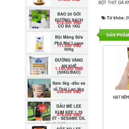
BỘT THỊT GÀ 
BAO 20 GÓI
ĐƯỜNG SẠCH
Từ khóa:
B
515.000 VND
CÔ BA 1KG
Bột Màng Sữa
SẢN PHẨM
Phô Mai Luave
111.000 VND
500g
ĐƯỜNG VÀNG
AN KHÊ
1.150.000 VND
(50KG/BAO)
Sate 3kg -dầu sa
tế Thái Lan 3kg
335.000 VND
HẠT NÊM
DẦU MÈ LEE
KUM KEE 1.75
479.000 VND
lÍT - SESAME OIL
(BLENDED)
SỐT XO LEE