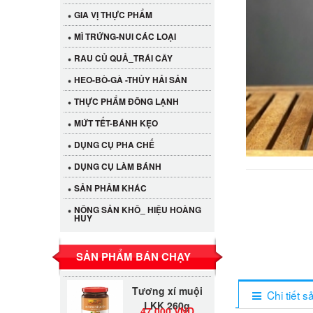
GIA VỊ THỰC PHẨM
MÌ TRỨNG-NUI CÁC LOẠI
RAU CỦ QUẢ_TRÁI CÂY
HEO-BÒ-GÀ -THỦY HẢI SẢN
THỰC PHẨM ĐÔNG LẠNH
MỨT TẾT-BÁNH KẸO
DỤNG CỤ PHA CHẾ
DỤNG CỤ LÀM BÁNH
Cần Tây Đà Lạt
SẢN PHẢM KHÁC
40.000 VND
NÔNG SẢN KHÔ_ HIỆU HOÀNG
HUY
LỐC 12 HỦ
Tương xí muội
530.000 VND
LKK 260g
SẢN PHẨM BÁN CHẠY
Tương xí muội
Chi tiết 
LKK 260g
47.000 VND