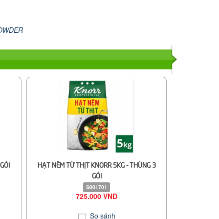
POWDER
GÓI
HẠT NÊM TỪ THỊT KNORR 5KG - THÙNG 3
GÓI
S001701
725.000 VND
So sánh