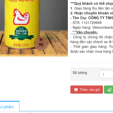
***Quý khách có thể chọ
1
. Giao hàng thu tiền tận 
2. Hoặc chuyển khoản v
- Tên Cty: CÔNG TY T
- STK: 1101729999
- Ngân hàng: Vietcomban
***
Vận chuyển:
- Công ty chúng tôi nhận
hàng đến các chành xe đi 
- Thời gian giao hàng: T
được xác nhận mua hàng 
Số lượng
Thêm vào giỏ
sản phẩm