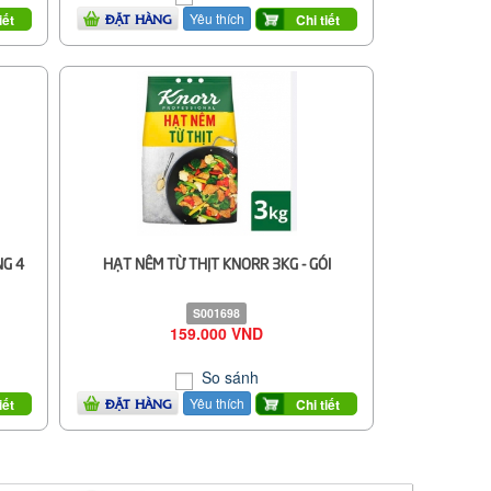
Yêu thích
iết
Chi tiết
ĐẶT HÀNG
NG 4
HẠT NÊM TỪ THỊT KNORR 3KG - GÓI
S001698
159.000 VND
So sánh
Yêu thích
iết
Chi tiết
ĐẶT HÀNG