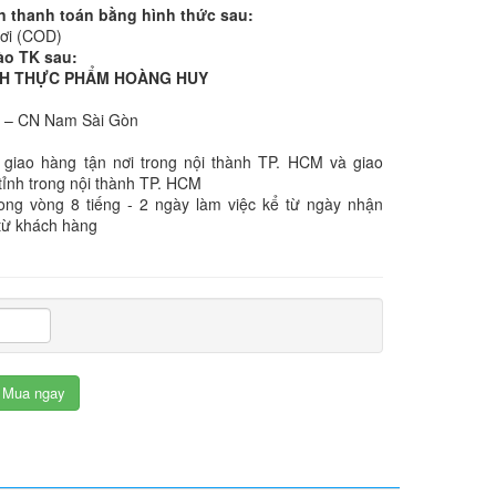
n thanh toán bằng hình thức sau:
nơi (COD)
ào TK sau:
NHH THỰC PHẨM HOÀNG HUY
k – CN Nam Sài Gòn
 giao hàng tận nơi trong nội thành TP. HCM và giao
tỉnh trong nội thành TP. HCM
rong vòng 8 tiếng - 2 ngày làm việc kể từ ngày nhận
từ khách hàng
Mua ngay