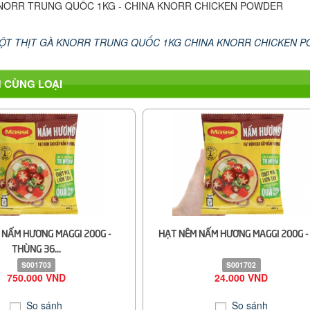
KNORR TRUNG QUỐC 1KG - CHINA KNORR CHICKEN POWDER
ỘT THỊT GÀ KNORR TRUNG QUỐC 1KG CHINA KNORR CHICKEN 
 CÙNG LOẠI
 NẤM HƯƠNG MAGGI 200G -
HẠT NÊM NẤM HƯƠNG MAGGI 200G - 
THÙNG 36...
S001703
S001702
750.000 VND
24.000 VND
So sánh
So sánh