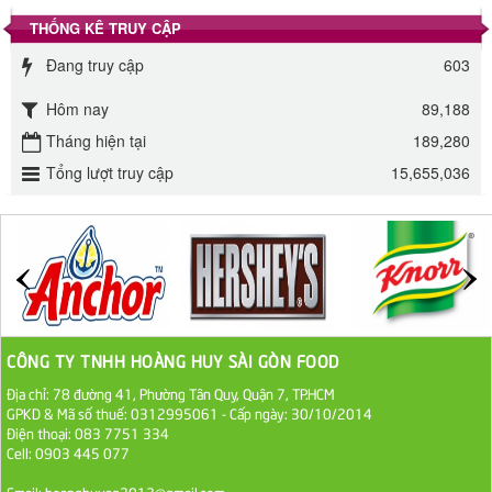
THỐNG KÊ TRUY CẬP
Đường phèn Long An bao 10kg
Đang truy cập
603
295.000 VND
Hôm nay
89,188
Đường mía thiên nhiên Biên Hòa gói 1kg
Tháng hiện tại
189,280
32.000 VND
Tổng lượt truy cập
15,655,036
ĐƯỜNG SẠCH CÔ BA BIÊN HÒA 1KG
27.000 VND
Đường cát trắng An Khê bao 50kg
1.100.000 VND
CÔNG TY TNHH HOÀNG HUY SÀI GÒN FOOD
Địa chỉ: 78 đường 41, Phường Tân Quy, Quận 7, TP.HCM
Sa Tế Tôm Cholimex PET Hũ 450g
GPKD & Mã số thuế: 0312995061 - Cấp ngày: 30/10/2014
36.000 VND
Điện thoại: 083 7751 334
Cell: 0903 445 077
Ớt Sa Tế Cholimex Hũ Thuỷ Tinh 150g
Email: hoanghuysg2012@gmail.com