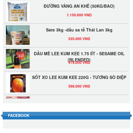
ĐƯỜNG VÀNG AN KHÊ (50KG/BAO)
1.150.000 VND
Sate 3kg -dầu sa tế Thái Lan 3kg
335.000 VND
DẦU MÈ LEE KUM KEE 1.75 lÍT - SESAME OIL
(BLENDED)
479.000 VND
SỐT XO LEE KUM KEE 220G - TƯƠNG SÒ ĐIỆP
398.000 VND
Đường Thốt Nốt 1kg
40.000 VND
FACEBOOK
Đường phèn hạt Long An 500g
345.000 VND