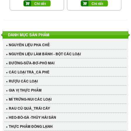
Chi tiết
Chi tiết
DANH MỤC SẢN PHẨM
NGUYÊN LIỆU PHA CHẾ
NGUYÊN LIỆU LÀM BÁNH - BỘT CÁC LOẠI
ĐƯỜNG-SỮA-BƠ-PHÔ MAI
CÁC LOẠI TRÀ_CÀ PHÊ
RƯỢU CÁC LOẠI
GIA VỊ THỰC PHẨM
MÌ TRỨNG-NUI CÁC LOẠI
RAU CỦ QUẢ_TRÁI CÂY
HEO-BÒ-GÀ -THỦY HẢI SẢN
THỰC PHẨM ĐÔNG LẠNH