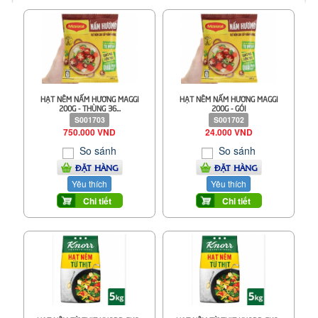
HẠT NÊM NẤM HƯƠNG MAGGI
HẠT NÊM NẤM HƯƠNG MAGGI
200G - THÙNG 36...
200G - GÓI
S001703
S001702
750.000 VND
24.000 VND
So sánh
So sánh
ĐẶT HÀNG
ĐẶT HÀNG
Yêu thích
Yêu thích
Chi tiết
Chi tiết