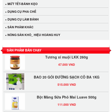
MỨT TẾT-BÁNH KẸO
DỤNG CỤ PHA CHẾ
Cần Tây Đà Lạt
DỤNG CỤ LÀM BÁNH
40.000 VND
SẢN PHẢM KHÁC
LỐC 12 HỦ Tương xí muội LKK 260g
NÔNG SẢN KHÔ_ HIỆU HOÀNG HUY
530.000 VND
SẢN PHẨM BÁN CHẠY
Tương xí muội LKK 260g
47.000 VND
BAO 20 GÓI ĐƯỜNG SẠCH CÔ BA 1KG
515.000 VND
Bột Màng Sữa Phô Mai Luave 500g
111.000 VND