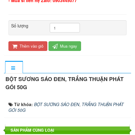
- Mua sỉ liên hệ Zalo: 0903445077
Số lượng
Thêm vào giỏ
Mua ngay
BỘT SƯƠNG SÁO ĐEN, TRẮNG THUẬN PHÁT
GÓI 50G
Từ khóa:
BỘT SƯƠNG SÁO ĐEN
,
TRẮNG THUẬN PHÁT
GÓI 50G
SẢN PHẨM CÙNG LOẠI