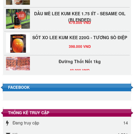
DẦU MÈ LEE KUM KEE 1.75 lÍT - SESAME OIL
(BLENDED)
479.000 VND
SỐT XO LEE KUM KEE 220G - TƯƠNG SÒ ĐIỆP
398.000 VND
Đường Thốt Nốt 1kg
40.000 VND
Đường phèn hạt Long An 500g
FACEBOOK
345.000 VND
Đường phèn Long An bao 10kg
THỐNG KÊ TRUY CẬP
295.000 VND
Đang truy cập
14
Đường mía thiên nhiên Biên Hòa gói 1kg