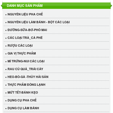
DANH MỤC SẢN PHẨM
NGUYÊN LIỆU PHA CHẾ
NGUYÊN LIỆU LÀM BÁNH - BỘT CÁC LOẠI
ĐƯỜNG-SỮA-BƠ-PHÔ MAI
CÁC LOẠI TRÀ_CÀ PHÊ
RƯỢU CÁC LOẠI
GIA VỊ THỰC PHẨM
MÌ TRỨNG-NUI CÁC LOẠI
RAU CỦ QUẢ_TRÁI CÂY
HEO-BÒ-GÀ -THỦY HẢI SẢN
THỰC PHẨM ĐÔNG LẠNH
MỨT TẾT-BÁNH KẸO
Cần Tây Đà Lạt
DỤNG CỤ PHA CHẾ
40.000 VND
DỤNG CỤ LÀM BÁNH