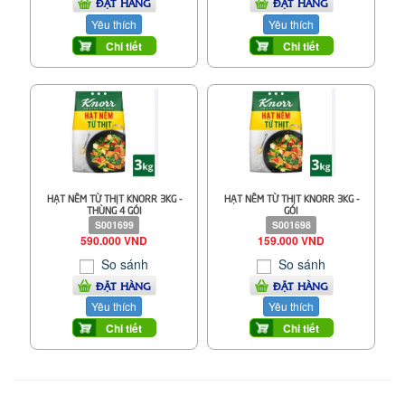
ĐẶT HÀNG
ĐẶT HÀNG
Yêu thích
Yêu thích
Chi tiết
Chi tiết
HẠT NÊM TỪ THỊT KNORR 3KG -
HẠT NÊM TỪ THỊT KNORR 3KG -
THÙNG 4 GÓI
GÓI
S001699
S001698
590.000 VND
159.000 VND
So sánh
So sánh
ĐẶT HÀNG
ĐẶT HÀNG
Yêu thích
Yêu thích
Chi tiết
Chi tiết