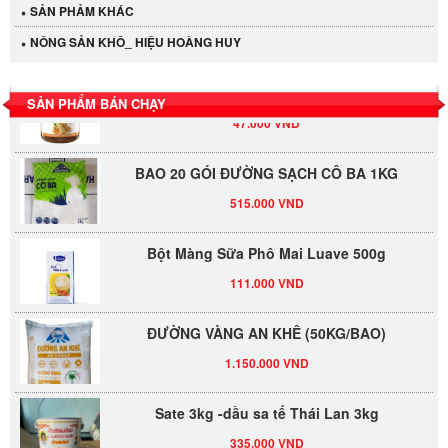
LỐC 12 HỦ Tương xí muội LKK 260g
SẢN PHẢM KHÁC
530.000 VND
NÔNG SẢN KHÔ_ HIỆU HOÀNG HUY
Tương xí muội LKK 260g
SẢN PHẨM BÁN CHẠY
47.000 VND
BAO 20 GÓI ĐƯỜNG SẠCH CÔ BA 1KG
515.000 VND
Bột Màng Sữa Phô Mai Luave 500g
111.000 VND
ĐƯỜNG VÀNG AN KHÊ (50KG/BAO)
1.150.000 VND
Sate 3kg -dầu sa tế Thái Lan 3kg
335.000 VND