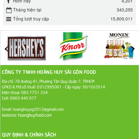
Hôm nay
4,201
32.000 VND
Tháng hiện tại
343,255
Tổng lượt truy cập
15,809,011
ĐƯỜNG SẠCH CÔ BA BIÊN HÒA 1KG
27.000 VND
Đường cát trắng An Khê bao 50kg
1.100.000 VND
Sa Tế Tôm Cholimex PET Hũ 450g
CÔNG TY TNHH HOÀNG HUY SÀI GÒN FOOD
36.000 VND
Địa chỉ: 78 đường 41, Phường Tân Quy, Quận 7, TP.HCM
GPKD & Mã số thuế: 0312995061 - Cấp ngày: 30/10/2014
Điện thoại: 083 7751 334
Ớt Sa Tế Cholimex Hũ Thuỷ Tinh 150g
Cell: 0903 445 077
19.000 VND
Email: hoanghuysg2012@gmail.com
hoanghuyfood.com
Website:
Nước tương cholimex 4,9L
75.000 VND
QUY ĐỊNH & CHÍNH SÁCH