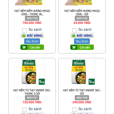
HẠT NÊM NẤM HƯƠNG MAGGI
HẠT NÊM NẤM HƯƠNG MAGGI
200G - THÙNG 36...
200G - GÓI
S001703
S001702
750.000 VND
24.000 VND
So sánh
So sánh
ĐẶT HÀNG
ĐẶT HÀNG
Yêu thích
Yêu thích
Chi tiết
Chi tiết
HẠT NÊM TỪ THỊT KNORR 5KG -
HẠT NÊM TỪ THỊT KNORR 5KG -
THÙNG 3 GÓI
GÓI
S001701
S001700
725.000 VND
249.000 VND
So sánh
So sánh