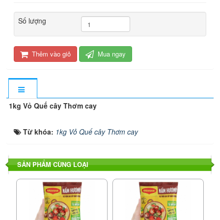
Số lượng
Thêm vào giỏ
Mua ngay
1kg Vỏ Quế cây Thơm cay
Từ khóa:
1kg Vỏ Quế cây Thơm cay
SẢN PHẨM CÙNG LOẠI