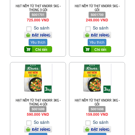
HẠT NÊM TỪ THỊT KNORR 5KG -
HẠT NÊM TỪ THỊT KNORR 5KG -
THÙNG 3 GÓI
GÓI
S001701
S001700
725.000 VND
249.000 VND
So sánh
So sánh
ĐẶT HÀNG
ĐẶT HÀNG
Yêu thích
Yêu thích
Chi tiết
Chi tiết
HẠT NÊM TỪ THỊT KNORR 3KG -
HẠT NÊM TỪ THỊT KNORR 3KG -
THÙNG 4 GÓI
GÓI
S001699
S001698
590.000 VND
159.000 VND
So sánh
So sánh
ĐẶT HÀNG
ĐẶT HÀNG