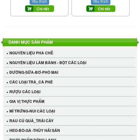
Yêu thích
Yêu thích
Chi tiết
Chi tiết
DANH MỤC SẢN PHẨM
NGUYÊN LIỆU PHA CHẾ
NGUYÊN LIỆU LÀM BÁNH - BỘT CÁC LOẠI
ĐƯỜNG-SỮA-BƠ-PHÔ MAI
CÁC LOẠI TRÀ_CÀ PHÊ
RƯỢU CÁC LOẠI
GIA VỊ THỰC PHẨM
MÌ TRỨNG-NUI CÁC LOẠI
RAU CỦ QUẢ_TRÁI CÂY
HEO-BÒ-GÀ -THỦY HẢI SẢN
THỰC PHẨM ĐÔNG LẠNH