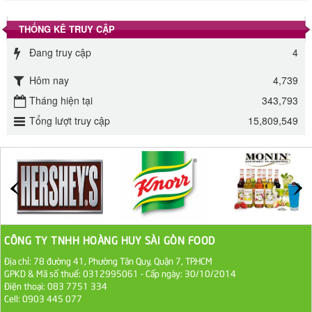
THỐNG KÊ TRUY CẬP
Đường phèn Long An bao 10kg
295.000 VND
Đang truy cập
4
Hôm nay
4,739
Đường mía thiên nhiên Biên Hòa gói 1kg
Tháng hiện tại
343,793
32.000 VND
Tổng lượt truy cập
15,809,549
ĐƯỜNG SẠCH CÔ BA BIÊN HÒA 1KG
27.000 VND
Đường cát trắng An Khê bao 50kg
1.100.000 VND
CÔNG TY TNHH HOÀNG HUY SÀI GÒN FOOD
Sa Tế Tôm Cholimex PET Hũ 450g
Địa chỉ: 78 đường 41, Phường Tân Quy, Quận 7, TP.HCM
GPKD & Mã số thuế: 0312995061 - Cấp ngày: 30/10/2014
36.000 VND
Điện thoại: 083 7751 334
Cell: 0903 445 077
Ớt Sa Tế Cholimex Hũ Thuỷ Tinh 150g