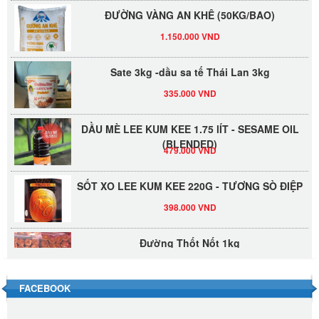
ĐƯỜNG VÀNG AN KHÊ (50KG/BAO)
1.150.000 VND
Sate 3kg -dầu sa tế Thái Lan 3kg
335.000 VND
DẦU MÈ LEE KUM KEE 1.75 lÍT - SESAME OIL
(BLENDED)
479.000 VND
SỐT XO LEE KUM KEE 220G - TƯƠNG SÒ ĐIỆP
398.000 VND
Đường Thốt Nốt 1kg
40.000 VND
FACEBOOK
Đường phèn hạt Long An 500g
345.000 VND