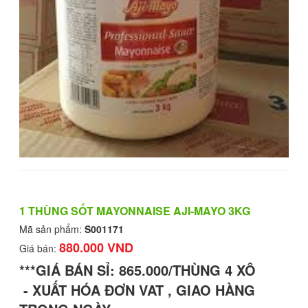
1 THÙNG SỐT MAYONNAISE AJI-MAYO 3KG
Mã sản phẩm:
S001171
880.000 VND
Giá bán:
***GIÁ BÁN SỈ: 865.000/THÙNG 4 XÔ
- XUẤT HÓA ĐƠN VAT , GIAO HÀNG