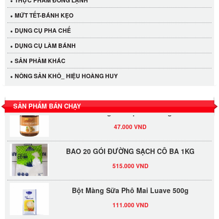
MỨT TẾT-BÁNH KẸO
Cần Tây Đà Lạt
DỤNG CỤ PHA CHẾ
40.000 VND
DỤNG CỤ LÀM BÁNH
SẢN PHẢM KHÁC
LỐC 12 HỦ Tương xí muội LKK 260g
NÔNG SẢN KHÔ_ HIỆU HOÀNG HUY
530.000 VND
SẢN PHẨM BÁN CHẠY
Tương xí muội LKK 260g
47.000 VND
BAO 20 GÓI ĐƯỜNG SẠCH CÔ BA 1KG
515.000 VND
Bột Màng Sữa Phô Mai Luave 500g
111.000 VND