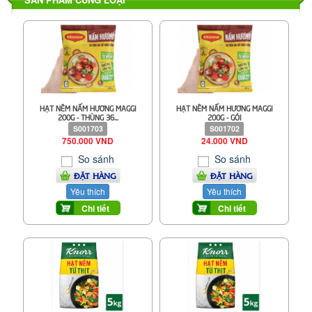
HẠT NÊM NẤM HƯƠNG MAGGI
HẠT NÊM NẤM HƯƠNG MAGGI
200G - THÙNG 36...
200G - GÓI
S001703
S001702
750.000 VND
24.000 VND
So sánh
So sánh
ĐẶT HÀNG
ĐẶT HÀNG
Yêu thích
Yêu thích
Chi tiết
Chi tiết