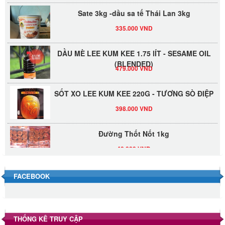
Sate 3kg -dầu sa tế Thái Lan 3kg
335.000 VND
DẦU MÈ LEE KUM KEE 1.75 lÍT - SESAME OIL
(BLENDED)
479.000 VND
SỐT XO LEE KUM KEE 220G - TƯƠNG SÒ ĐIỆP
398.000 VND
Đường Thốt Nốt 1kg
40.000 VND
Đường phèn hạt Long An 500g
FACEBOOK
345.000 VND
Đường phèn Long An bao 10kg
THỐNG KÊ TRUY CẬP
295.000 VND