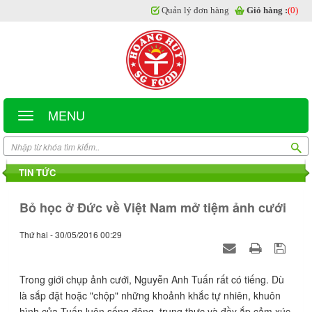
Quản lý đơn hàng
Giỏ hàng :
(0)
MENU
TIN TỨC
Bỏ học ở Đức về Việt Nam mở tiệm ảnh cưới
Thứ hai - 30/05/2016 00:29
Trong giới chụp ảnh cưới, Nguyễn Anh Tuấn rất có tiếng. Dù
là sắp đặt hoặc "chộp" những khoảnh khắc tự nhiên, khuôn
hình của Tuấn luôn sống động, trung thực và đầy ắp cảm xúc