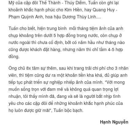
Mỹ của cặp đôi Thế Thành - Thúy Diễm, Tuấn còn ghi lại
khoảnh khắc hạnh phúc cho Kim Hiền, hay Quang Huy -
Phạm Quỳnh Anh, hoa hậu Dương Thùy Linh....
Tuấn cho biết, hiện trung bình mỗi tháng tiệm ảnh của anh
chụp khoảng trên dưới 5 hợp đồng trong nước, còn chụp ở
nước ngoài thì chưa cố định, bởi có năm hầu như tháng nào
cũng được khách đặt hàng, nhưng năm thì chỉ tầm 4-5 hợp
đồng.
Ông chủ 8x tâm sự thêm, sau khi trang trải chi phí cho 3 nhân
viên, thì tiệm cũng dư ra một khoản tiền kha khá, đủ giúp anh
tiếp tục phát triển sự nghiệp nhiếp ảnh của mình. "Với mong
muốn sống trọn với đam mê và không quá quan trọng lợi
nhuận, tôi thấy mình đã, đang và sẽ là người bắt nhịp tình
yêu cho các cặp đôi để những khoảnh khắc hạnh phúc của
họ luôn được giữ mãi", Tuấn bộc bạch.
Hạnh Nguyễn