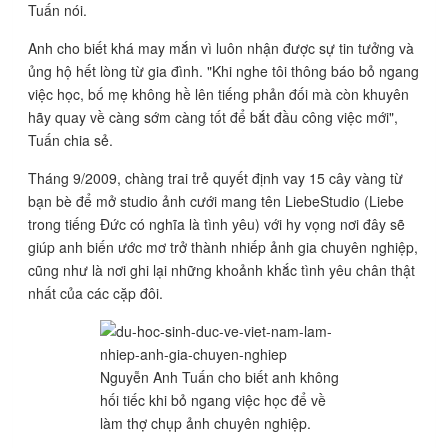
Tuấn nói.
Anh cho biết khá may mắn vì luôn nhận được sự tin tưởng và
ủng hộ hết lòng từ gia đình. "Khi nghe tôi thông báo bỏ ngang
việc học, bố mẹ không hề lên tiếng phản đối mà còn khuyên
hãy quay về càng sớm càng tốt để bắt đầu công việc mới",
Tuấn chia sẻ.
Tháng 9/2009, chàng trai trẻ quyết định vay 15 cây vàng từ
bạn bè để mở studio ảnh cưới mang tên LiebeStudio (Liebe
trong tiếng Đức có nghĩa là tình yêu) với hy vọng nơi đây sẽ
giúp anh biến ước mơ trở thành nhiếp ảnh gia chuyên nghiệp,
cũng như là nơi ghi lại những khoảnh khắc tình yêu chân thật
nhất của các cặp đôi.
Nguyễn Anh Tuấn cho biết anh không
hối tiếc khi bỏ ngang việc học để về
làm thợ chụp ảnh chuyên nghiệp.