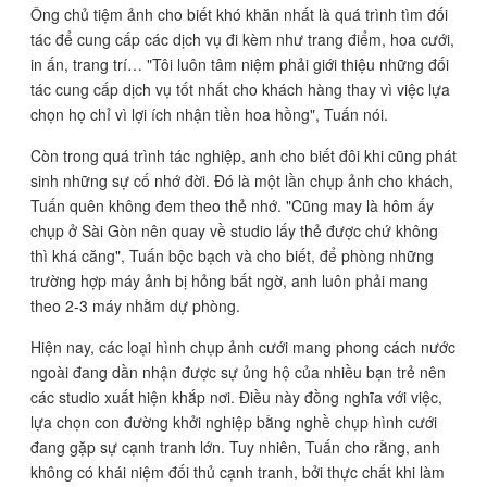
Ô
ng chủ tiệm ảnh cho biết khó khăn nhất là quá trình tìm đối
tác để cung cấp các dịch vụ đi kèm như trang điểm, hoa cưới,
in ấn, trang trí… "Tôi luôn tâm niệm phải giới thiệu những đối
tác cung cấp dịch vụ tốt nhất cho khách hàng thay vì việc lựa
chọn họ chỉ vì lợi ích nhận tiền hoa hồng", Tuấn nói.
Còn trong quá trình tác nghiệp, anh cho biết đôi khi cũng phát
sinh những sự cố nhớ đời. Đó là một lần chụp ảnh cho khách,
Tuấn
quên không đem theo thẻ nhớ. "Cũng may là hôm ấy
chụp ở Sài Gòn nên quay về studio lấy thẻ được chứ không
thì khá căng", Tuấn bộc bạch và cho biết, để phòng những
trường hợp máy ảnh bị hỏng bất ngờ, anh luôn phải mang
theo 2-3 máy nhằm dự phòng.
Hiện nay, các loại hình chụp ảnh cưới mang phong cách nước
ngoài đang dần nhận được sự ủng hộ của nhiều bạn trẻ nên
các studio xuất hiện khắp nơi. Điều này đồng nghĩa với việc,
lựa chọn con đường khởi nghiệp bằng nghề chụp hình cưới
đang gặp sự cạnh tranh lớn. Tuy nhiên, Tuấn cho rằng, anh
không có khái niệm đối thủ cạnh tranh
, bởi thực chất khi làm