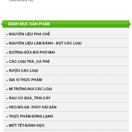
DANH MỤC SẢN PHẨM
NGUYÊN LIỆU PHA CHẾ
NGUYÊN LIỆU LÀM BÁNH - BỘT CÁC LOẠI
ĐƯỜNG-SỮA-BƠ-PHÔ MAI
CÁC LOẠI TRÀ_CÀ PHÊ
RƯỢU CÁC LOẠI
GIA VỊ THỰC PHẨM
MÌ TRỨNG-NUI CÁC LOẠI
RAU CỦ QUẢ_TRÁI CÂY
HEO-BÒ-GÀ -THỦY HẢI SẢN
THỰC PHẨM ĐÔNG LẠNH
MỨT TẾT-BÁNH KẸO
Cần Tây Đà Lạt