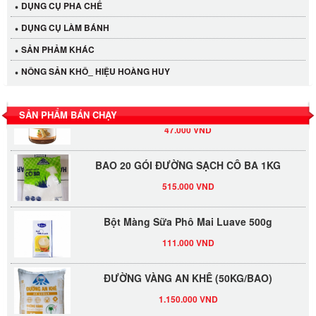
DỤNG CỤ PHA CHẾ
40.000 VND
DỤNG CỤ LÀM BÁNH
LỐC 12 HỦ Tương xí muội LKK 260g
SẢN PHẢM KHÁC
530.000 VND
NÔNG SẢN KHÔ_ HIỆU HOÀNG HUY
Tương xí muội LKK 260g
SẢN PHẨM BÁN CHẠY
47.000 VND
BAO 20 GÓI ĐƯỜNG SẠCH CÔ BA 1KG
515.000 VND
Bột Màng Sữa Phô Mai Luave 500g
111.000 VND
ĐƯỜNG VÀNG AN KHÊ (50KG/BAO)
1.150.000 VND