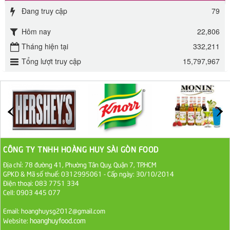
Đang truy cập
79
Đường mía thiên nhiên Biên Hòa gói 1kg
Hôm nay
22,806
32.000 VND
Tháng hiện tại
332,211
Tổng lượt truy cập
15,797,967
ĐƯỜNG SẠCH CÔ BA BIÊN HÒA 1KG
27.000 VND
Đường cát trắng An Khê bao 50kg
1.100.000 VND
Sa Tế Tôm Cholimex PET Hũ 450g
CÔNG TY TNHH HOÀNG HUY SÀI GÒN FOOD
36.000 VND
Địa chỉ: 78 đường 41, Phường Tân Quy, Quận 7, TP.HCM
GPKD & Mã số thuế: 0312995061 - Cấp ngày: 30/10/2014
Điện thoại: 083 7751 334
Ớt Sa Tế Cholimex Hũ Thuỷ Tinh 150g
Cell: 0903 445 077
19.000 VND
Email: hoanghuysg2012@gmail.com
hoanghuyfood.com
Website:
Nước tương cholimex 4,9L