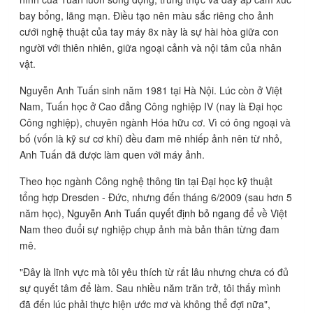
bay bổng, lãng mạn. Điều tạo nên màu sắc riêng cho ảnh
cưới nghệ thuật của tay máy 8x này là sự hài hòa giữa con
người với thiên nhiên, giữa ngoại cảnh và nội tâm của nhân
vật.
Nguyễn Anh Tuấn sinh năm 1981 tại Hà Nội. Lúc còn ở Việt
Nam, Tuấn học ở Cao đẳng Công nghiệp IV (nay là Đại học
Công nghiệp), chuyên ngành Hóa hữu cơ. Vì có ông ngoại và
bố (vốn là kỹ sư cơ khí) đều đam mê nhiếp ảnh nên từ nhỏ,
Anh Tuấn đã được làm quen với máy ảnh.
Theo học ngành Công nghệ thông tin tại Đại học kỹ thuật
tổng hợp Dresden - Đức, nhưng đến tháng 6/2009 (sau hơn 5
năm học),
Nguyễn Anh Tuấn quyết định bỏ ngang
để về Việt
Nam theo đuổi sự nghiệp chụp ảnh mà bản thân từng đam
mê.
"Đây là lĩnh vực mà tôi yêu thích từ rất lâu nhưng chưa có đủ
sự quyết tâm để làm. Sau nhiều năm trăn trở, tôi thấy mình
đã đến lúc phải thực hiện ước mơ và không thể đợi nữa",