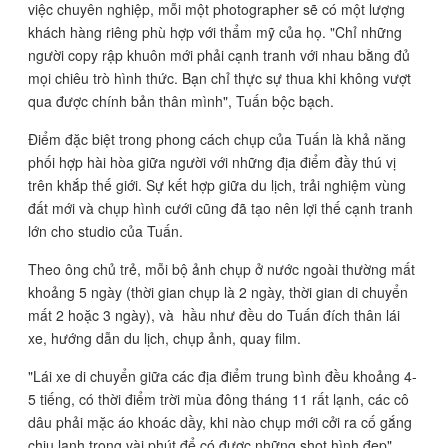
việc chuyên nghiệp, mỗi một photographer sẽ có một lượng
khách hàng riêng phù hợp với thẩm mỹ của họ. "Chỉ những
người copy rập khuôn mới phải cạnh tranh với nhau bằng đủ
mọi chiêu trò hình thức. Bạn chỉ thực sự thua khi không vượt
qua được chính bản thân mình", Tuấn bộc bạch.
Điểm đặc biệt trong phong cách chụp của Tuấn là khả năng
phối hợp hài hòa giữa người với những địa điểm đầy thú vị
trên khắp thế giới. Sự kết hợp giữa du lịch, trải nghiệm vùng
đất mới và chụp hình cưới cũng đã tạo nên lợi thế cạnh tranh
lớn cho studio của Tuấn.
Theo ông chủ trẻ, mỗi bộ ảnh chụp ở nước ngoài thường mất
khoảng 5 ngày (t
hời gian chụp là 2 ngày, thời gian di chuyển
mất 2 hoặc 3 ngày),
và hầu như đều do Tuấn đích thân lái
xe, hướng dẫn du lịch, chụp ảnh, quay film.
"Lái xe di chuyển giữa các địa điểm trung bình đều khoảng 4-
5 tiếng, có thời điểm trời mùa đông tháng 11 rất lạnh, các cô
dâu phải mặc áo khoác dầy, khi nào chụp mới cởi ra cố gắng
chịu lạnh trong vài phút để có được những shot hình đẹp",