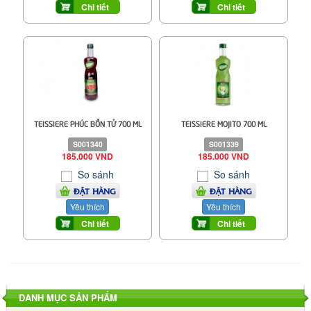
Chi tiết
Chi tiết
TEISSIERE PHÚC BỒN TỬ 700 ML
TEISSIERE MOJITO 700 ML
S001340
S001339
185.000 VND
185.000 VND
So sánh
So sánh
ĐẶT HÀNG
ĐẶT HÀNG
Yêu thích
Yêu thích
Chi tiết
Chi tiết
DANH MỤC SẢN PHẨM