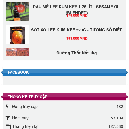
DẦU MÈ LEE KUM KEE 1.75 lÍT - SESAME OIL
(BLENDED)
479.000 VND
SỐT XO LEE KUM KEE 220G - TƯƠNG SÒ ĐIỆP
398.000 VND
Đường Thốt Nốt 1kg
40.000 VND
FACEBOOK
Đường phèn hạt Long An 500g
345.000 VND
Đường phèn Long An bao 10kg
THỐNG KÊ TRUY CẬP
295.000 VND
Đang truy cập
482
Hôm nay
53,104
Đường mía thiên nhiên Biên Hòa gói 1kg
Tháng hiện tại
127,589
32.000 VND