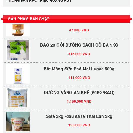
NÔNG SẢN KHÔ_ HIỆU HOÀNG HUY
530.000 VND
Tương xí muội LKK 260g
SẢN PHẨM BÁN CHẠY
47.000 VND
BAO 20 GÓI ĐƯỜNG SẠCH CÔ BA 1KG
515.000 VND
Bột Màng Sữa Phô Mai Luave 500g
111.000 VND
ĐƯỜNG VÀNG AN KHÊ (50KG/BAO)
1.150.000 VND
Sate 3kg -dầu sa tế Thái Lan 3kg
335.000 VND