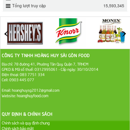
Tổng lượt truy cập
15,593,345
ĐƯỜNG SẠCH CÔ BA BIÊN HÒA 1KG
27.000 VND
Đường cát trắng An Khê bao 50kg
1.100.000 VND
CÔNG TY TNHH HOÀNG HUY SÀI GÒN FOOD
Sa Tế Tôm Cholimex PET Hũ 450g
Địa chỉ: 78 đường 41, Phường Tân Quy, Quận 7, TP.HCM
36.000 VND
GPKD & Mã số thuế: 0312995061 - Cấp ngày: 30/10/2014
Điện thoại: 083 7751 334
Cell: 0903 445 077
Ớt Sa Tế Cholimex Hũ Thuỷ Tinh 150g
Email: hoanghuysg2012@gmail.com
19.000 VND
hoanghuyfood.com
Website:
Nước tương cholimex 4,9L
QUY ĐỊNH & CHÍNH SÁCH
75.000 VND
Chính sách và quy định chung
Chính sách bảo mật
Dầu Ăn Tường An Olita 25kg