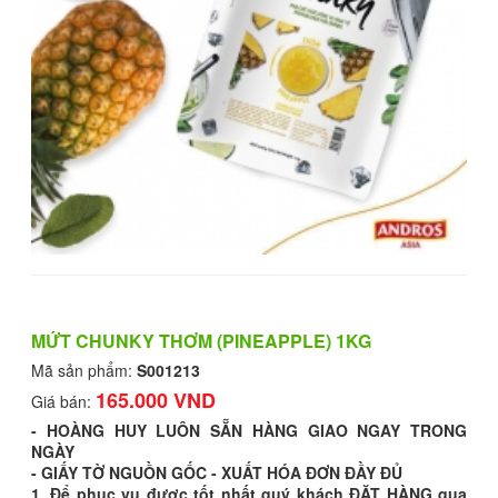
MỨT CHUNKY THƠM (PINEAPPLE) 1KG
Mã sản phẩm:
S001213
165.000 VND
Giá bán:
- HOÀNG HUY LUÔN SẴN HÀNG GIAO NGAY TRONG
NGÀY
- GIẤY TỜ NGUỒN GỐC - XUẤT HÓA ĐƠN ĐẦY ĐỦ
1. Để phục vụ được tốt nhất quý khách ĐẶT HÀNG qua