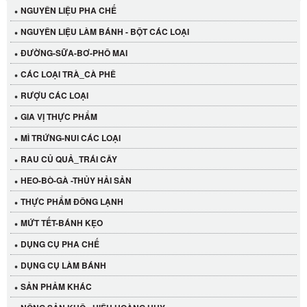
NGUYÊN LIỆU PHA CHẾ
NGUYÊN LIỆU LÀM BÁNH - BỘT CÁC LOẠI
ĐƯỜNG-SỮA-BƠ-PHÔ MAI
CÁC LOẠI TRÀ_CÀ PHÊ
RƯỢU CÁC LOẠI
GIA VỊ THỰC PHẨM
MÌ TRỨNG-NUI CÁC LOẠI
RAU CỦ QUẢ_TRÁI CÂY
HEO-BÒ-GÀ -THỦY HẢI SẢN
THỰC PHẨM ĐÔNG LẠNH
MỨT TẾT-BÁNH KẸO
Cần Tây Đà Lạt
DỤNG CỤ PHA CHẾ
40.000 VND
DỤNG CỤ LÀM BÁNH
SẢN PHẢM KHÁC
LỐC 12 HỦ Tương xí muội LKK 260g