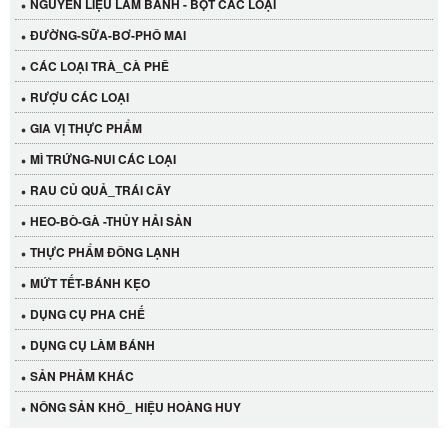
NGUYÊN LIỆU LÀM BÁNH - BỘT CÁC LOẠI
ĐƯỜNG-SỮA-BƠ-PHÔ MAI
CÁC LOẠI TRÀ_CÀ PHÊ
RƯỢU CÁC LOẠI
GIA VỊ THỰC PHẨM
MÌ TRỨNG-NUI CÁC LOẠI
RAU CỦ QUẢ_TRÁI CÂY
HEO-BÒ-GÀ -THỦY HẢI SẢN
THỰC PHẨM ĐÔNG LẠNH
MỨT TẾT-BÁNH KẸO
DỤNG CỤ PHA CHẾ
Cần Tây Đà Lạt
DỤNG CỤ LÀM BÁNH
40.000 VND
SẢN PHẢM KHÁC
LỐC 12 HỦ Tương xí muội LKK 260g
NÔNG SẢN KHÔ_ HIỆU HOÀNG HUY
530.000 VND