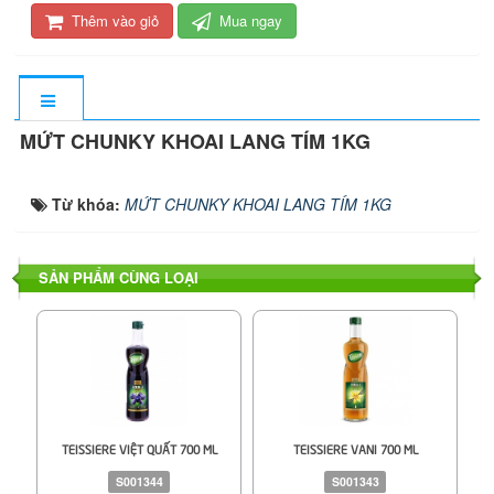
Thêm vào giỏ
Mua ngay
MỨT CHUNKY KHOAI LANG TÍM 1KG
Từ khóa:
MỨT CHUNKY KHOAI LANG TÍM 1KG
SẢN PHẨM CÙNG LOẠI
TEISSIERE VIỆT QUẤT 700 ML
TEISSIERE VANI 700 ML
S001344
S001343