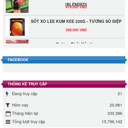
(BLENDED)
479.000 VND
SỐT XO LEE KUM KEE 220G - TƯƠNG SÒ ĐIỆP
398.000 VND
Đường Thốt Nốt 1kg
40.000 VND
FACEBOOK
Đường phèn hạt Long An 500g
345.000 VND
THỐNG KÊ TRUY CẬP
Đường phèn Long An bao 10kg
Đang truy cập
21
295.000 VND
Hôm nay
20,981
Đường mía thiên nhiên Biên Hòa gói 1kg
Tháng hiện tại
330,386
32.000 VND
Tổng lượt truy cập
15,796,142