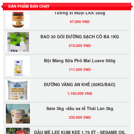
SẢN PHẨM BÁN CHẠY
Tương xí muội LKK 260g
47.000 VND
BAO 20 GÓI ĐƯỜNG SẠCH CÔ BA 1KG
515.000 VND
Bột Màng Sữa Phô Mai Luave 500g
111.000 VND
ĐƯỜNG VÀNG AN KHÊ (50KG/BAO)
1.150.000 VND
Sate 3kg -dầu sa tế Thái Lan 3kg
335.000 VND
DẦU MÈ LEE KUM KEE 1.75 lÍT - SESAME OIL