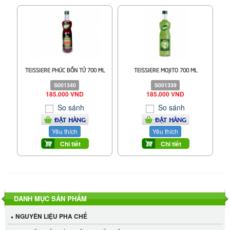
TEISSIERE PHÚC BỒN TỬ 700 ML
TEISSIERE MOJITO 700 ML
S001340
S001339
185.000 VND
185.000 VND
So sánh
So sánh
ĐẶT HÀNG
ĐẶT HÀNG
Yêu thích
Yêu thích
Chi tiết
Chi tiết
DANH MỤC SẢN PHẨM
NGUYÊN LIỆU PHA CHẾ