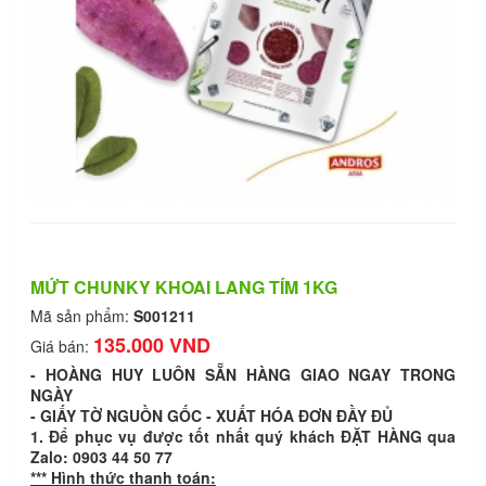
MỨT CHUNKY KHOAI LANG TÍM 1KG
Mã sản phẩm:
S001211
135.000 VND
Giá bán:
- HOÀNG HUY LUÔN SẴN HÀNG GIAO NGAY TRONG
NGÀY
- GIẤY TỜ NGUỒN GỐC - XUẤT HÓA ĐƠN ĐẦY ĐỦ
1. Để phục vụ được tốt nhất quý khách ĐẶT HÀNG qua
Zalo: 0903 44 50 77
*** Hình thức thanh toán: