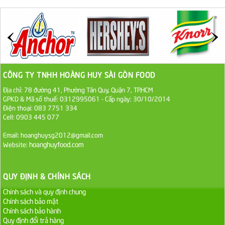
ĐƯỜNG SẠCH CÔ BA BIÊN HÒA 1KG
27.000 VND
Đường cát trắng An Khê bao 50kg
1.100.000 VND
CÔNG TY TNHH HOÀNG HUY SÀI GÒN FOOD
Sa Tế Tôm Cholimex PET Hũ 450g
Địa chỉ: 78 đường 41, Phường Tân Quy, Quận 7, TP.HCM
GPKD & Mã số thuế: 0312995061 - Cấp ngày: 30/10/2014
36.000 VND
Điện thoại: 083 7751 334
Cell: 0903 445 077
Ớt Sa Tế Cholimex Hũ Thuỷ Tinh 150g
Email: hoanghuysg2012@gmail.com
hoanghuyfood.com
Website:
19.000 VND
Nước tương cholimex 4,9L
QUY ĐỊNH & CHÍNH SÁCH
75.000 VND
Chính sách và quy định chung
Chính sách bảo mật
Dầu Ăn Tường An Olita 25kg
Chính sách bảo hành
Quy định đổi trả hàng
Liên hệ