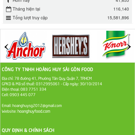
Tháng hiện tại
116,140
Đường mía thiên nhiên Biên Hòa gói 1kg
Tổng lượt truy cập
15,581,896
32.000 VND
ĐƯỜNG SẠCH CÔ BA BIÊN HÒA 1KG
27.000 VND
Đường cát trắng An Khê bao 50kg
1.100.000 VND
CÔNG TY TNHH HOÀNG HUY SÀI GÒN FOOD
Địa chỉ: 78 đường 41, Phường Tân Quy, Quận 7, TP.HCM
Sa Tế Tôm Cholimex PET Hũ 450g
GPKD & Mã số thuế: 0312995061 - Cấp ngày: 30/10/2014
Điện thoại: 083 7751 334
36.000 VND
Cell: 0903 445 077
Email: hoanghuysg2012@gmail.com
Ớt Sa Tế Cholimex Hũ Thuỷ Tinh 150g
hoanghuyfood.com
Website:
19.000 VND
Nước tương cholimex 4,9L
QUY ĐỊNH & CHÍNH SÁCH