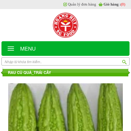
Quản lý đơn hàng
Giỏ hàng :
(0)
MENU
RAU CỦ QUẢ_TRÁI CÂY