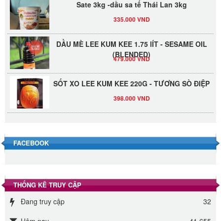
335.000 VND
DẦU MÈ LEE KUM KEE 1.75 lÍT - SESAME OIL
(BLENDED)
479.000 VND
SỐT XO LEE KUM KEE 220G - TƯƠNG SÒ ĐIỆP
398.000 VND
Đường Thốt Nốt 1kg
40.000 VND
FACEBOOK
Đường phèn hạt Long An 500g
345.000 VND
THỐNG KÊ TRUY CẬP
Đường phèn Long An bao 10kg
Đang truy cập
32
295.000 VND
Hôm nay
41,655