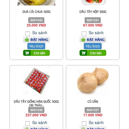
DƯA CẢI CHUA 500G
DÂU TÂY HỘP 300G
S001542
S001541
25.000 VND
67.000 VND
So sánh
So sánh
ĐẶT HÀNG
ĐẶT HÀNG
Yêu thích
Yêu thích
Chi tiết
Chi tiết
DÂU TÂY GIỐNG HÀN QUỐC 500G
CỦ SẮN
(36 TRÁI/...
S001538
S001537
237.000 VND
17.000 VND
So sánh
So sánh