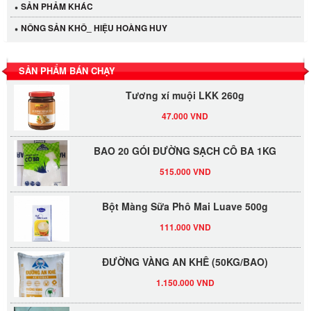
SẢN PHẢM KHÁC
NÔNG SẢN KHÔ_ HIỆU HOÀNG HUY
LỐC 12 HỦ Tương xí muội LKK 260g
530.000 VND
SẢN PHẨM BÁN CHẠY
Tương xí muội LKK 260g
47.000 VND
BAO 20 GÓI ĐƯỜNG SẠCH CÔ BA 1KG
515.000 VND
Bột Màng Sữa Phô Mai Luave 500g
111.000 VND
ĐƯỜNG VÀNG AN KHÊ (50KG/BAO)
1.150.000 VND
Sate 3kg -dầu sa tế Thái Lan 3kg