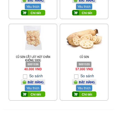
ĐẶT HÀNG
ĐẶT HÀNG
Yêu thích
Yêu thích
Chi tiết
Chi tiết
CỦ SEN CẮT LÁT HÚT CHÂN
CỦ SEN
KHÔNG 500G
S001536
S001535
40.000 VND
57.000 VND
So sánh
So sánh
ĐẶT HÀNG
ĐẶT HÀNG
Yêu thích
Yêu thích
Chi tiết
Chi tiết