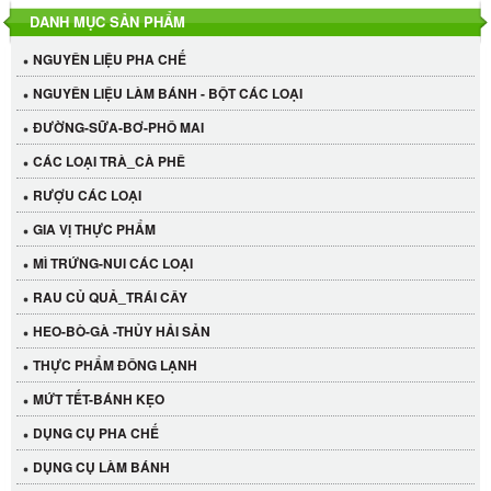
DANH MỤC SẢN PHẨM
NGUYÊN LIỆU PHA CHẾ
NGUYÊN LIỆU LÀM BÁNH - BỘT CÁC LOẠI
ĐƯỜNG-SỮA-BƠ-PHÔ MAI
CÁC LOẠI TRÀ_CÀ PHÊ
RƯỢU CÁC LOẠI
GIA VỊ THỰC PHẨM
MÌ TRỨNG-NUI CÁC LOẠI
RAU CỦ QUẢ_TRÁI CÂY
HEO-BÒ-GÀ -THỦY HẢI SẢN
THỰC PHẨM ĐÔNG LẠNH
MỨT TẾT-BÁNH KẸO
DỤNG CỤ PHA CHẾ
Cần Tây Đà Lạt
DỤNG CỤ LÀM BÁNH
40.000 VND