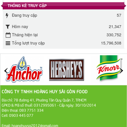
THỐNG KÊ TRUY CẬP
Đường phèn Long An bao 10kg
Đang truy cập
57
295.000 VND
Hôm nay
21,347
Tháng hiện tại
Đường mía thiên nhiên Biên Hòa gói 1kg
330,752
Tổng lượt truy cập
15,796,508
32.000 VND
ĐƯỜNG SẠCH CÔ BA BIÊN HÒA 1KG
27.000 VND
Đường cát trắng An Khê bao 50kg
1.100.000 VND
CÔNG TY TNHH HOÀNG HUY SÀI GÒN FOOD
Địa chỉ: 78 đường 41, Phường Tân Quy, Quận 7, TP.HCM
Sa Tế Tôm Cholimex PET Hũ 450g
GPKD & Mã số thuế: 0312995061 - Cấp ngày: 30/10/2014
Điện thoại: 083 7751 334
36.000 VND
Cell: 0903 445 077
Ớt Sa Tế Cholimex Hũ Thuỷ Tinh 150g
Email: hoanghuysg2012@gmail.com