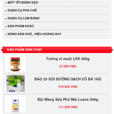
MỨT TẾT-BÁNH KẸO
DỤNG CỤ PHA CHẾ
Cần Tây Đà Lạt
DỤNG CỤ LÀM BÁNH
40.000 VND
SẢN PHẢM KHÁC
NÔNG SẢN KHÔ_ HIỆU HOÀNG HUY
LỐC 12 HỦ Tương xí muội LKK 260g
530.000 VND
SẢN PHẨM BÁN CHẠY
Tương xí muội LKK 260g
47.000 VND
BAO 20 GÓI ĐƯỜNG SẠCH CÔ BA 1KG
515.000 VND
Bột Màng Sữa Phô Mai Luave 500g
111.000 VND