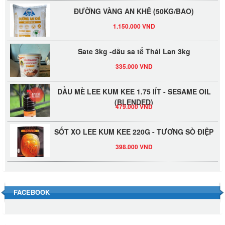
ĐƯỜNG VÀNG AN KHÊ (50KG/BAO)
1.150.000 VND
Sate 3kg -dầu sa tế Thái Lan 3kg
335.000 VND
DẦU MÈ LEE KUM KEE 1.75 lÍT - SESAME OIL
(BLENDED)
479.000 VND
SỐT XO LEE KUM KEE 220G - TƯƠNG SÒ ĐIỆP
398.000 VND
Đường Thốt Nốt 1kg
40.000 VND
FACEBOOK
Đường phèn hạt Long An 500g
345.000 VND