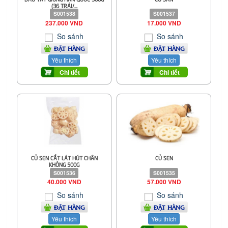
(36 TRÁI/...
S001538
S001537
237.000 VND
17.000 VND
So sánh
So sánh
ĐẶT HÀNG
ĐẶT HÀNG
Yêu thích
Yêu thích
Chi tiết
Chi tiết
CỦ SEN CẮT LÁT HÚT CHÂN
CỦ SEN
KHÔNG 500G
S001536
S001535
40.000 VND
57.000 VND
So sánh
So sánh
ĐẶT HÀNG
ĐẶT HÀNG
Yêu thích
Yêu thích