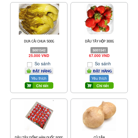
DƯA CẢI CHUA 500G
DÂU TÂY HỘP 300G
S001542
S001541
25.000 VND
67.000 VND
So sánh
So sánh
ĐẶT HÀNG
ĐẶT HÀNG
Yêu thích
Yêu thích
Chi tiết
Chi tiết
DÂU TÂY GIỐNG HÀN QUỐC 500G
CỦ SẮN