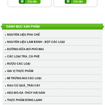
Chi tiết
Chi tiết
DANH MỤC SẢN PHẨM
NGUYÊN LIỆU PHA CHẾ
NGUYÊN LIỆU LÀM BÁNH - BỘT CÁC LOẠI
ĐƯỜNG-SỮA-BƠ-PHÔ MAI
CÁC LOẠI TRÀ_CÀ PHÊ
RƯỢU CÁC LOẠI
GIA VỊ THỰC PHẨM
MÌ TRỨNG-NUI CÁC LOẠI
RAU CỦ QUẢ_TRÁI CÂY
HEO-BÒ-GÀ -THỦY HẢI SẢN
THỰC PHẨM ĐÔNG LẠNH