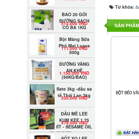
Từ khóa:
b
BAO 20 GÓI
ĐƯỜNG SẠCH
515.000 VND
CÔ BA 1KG
SẢN PHẨM
Bột Màng Sữa
Phô Mai Luave
111.000 VND
500g
ĐƯỜNG VÀNG
AN KHÊ
1.150.000 VND
(50KG/BAO)
Sate 3kg -dầu sa
tế Thái Lan 3kg
BỘT BÉO VÀN
335.000 VND
DẦU MÈ LEE
KUM KEE 1.75
479.000 VND
lÍT - SESAME OIL
(BLENDED)
ĐẶT HÀ
SỐT XO LEE