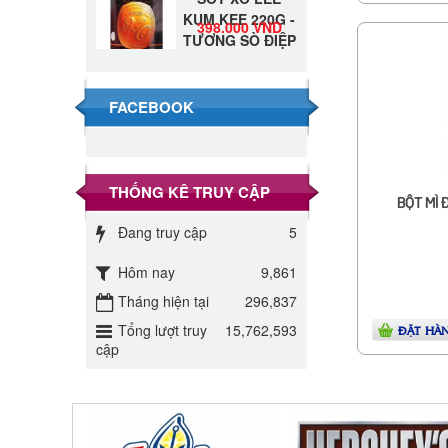
KUM KEE 220G -
398.000 VND
TƯƠNG SÒ ĐIỆP
Đường Thốt Nốt
1kg
40.000 VND
FACEBOOK
Đường phèn hạt
Long An 500g
345.000 VND
THỐNG KÊ TRUY CẬP
BỘT MÌ 
Đường phèn
Đang truy cập
5
Long An bao
295.000 VND
10kg
Hôm nay
9,861
Tháng hiện tại
296,837
Đường mía thiên
nhiên Biên Hòa
Tổng lượt truy
15,762,593
ĐẶT HÀ
32.000 VND
gói 1kg
cập
ĐƯỜNG SẠCH
CÔ BA BIÊN
27.000 VND
HÒA 1KG