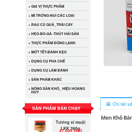
GIA VỊ THỰC PHẨM
MÌ TRỨNG-NUI CÁC LOẠI
RAU CỦ QUẢ_TRÁI CÂY
HEO-BÒ-GÀ -THỦY HẢI SẢN
THỰC PHẨM ĐÔNG LẠNH
MỨT TẾT-BÁNH KẸO
DỤNG CỤ PHA CHẾ
DỤNG CỤ LÀM BÁNH
Cần Tây Đà Lạt
40.000 VND
SẢN PHẢM KHÁC
NÔNG SẢN KHÔ_ HIỆU HOÀNG
HUY
LỐC 12 HỦ
Tương xí muội
530.000 VND
Chi tiết 
LKK 260g
SẢN PHẨM BÁN CHẠY
Men Khô Bánh
Tương xí muội
LKK 260g
47.000 VND