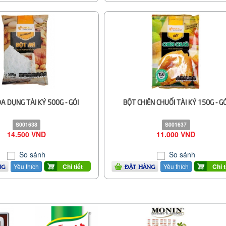
ĐA DỤNG TÀI KÝ 500G - GÓI
BỘT CHIÊN CHUỐI TÀI KÝ 150G - GÓ
S001638
S001637
14.500 VND
11.000 VND
So sánh
So sánh
Yêu thích
Yêu thích
Chi tiết
Chi t
NG
ĐẶT HÀNG