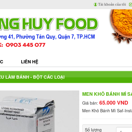
Tài khoản của tôi
ỨC
LIÊN HỆ
U LÀM BÁNH - BỘT CÁC LOẠI
MEN KHÔ BÁNH MÌ S
65.000 VND
Giá bán:
Men Khô Bánh Mì Saf-Inst
Số lượng