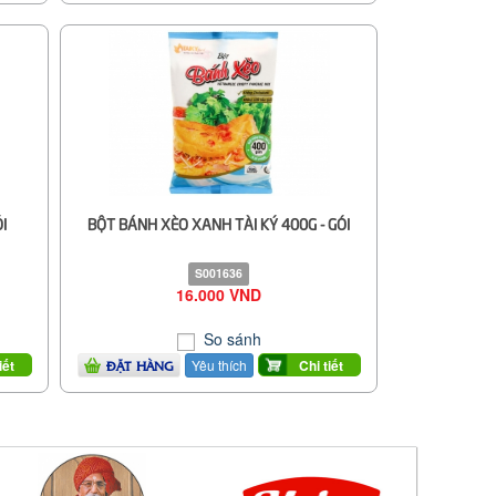
I
BỘT BÁNH XÈO XANH TÀI KÝ 400G - GÓI
S001636
16.000 VND
So sánh
Yêu thích
iết
Chi tiết
ĐẶT HÀNG