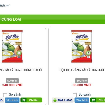
ánh mì
 CÙNG LOẠI
G TÀI KÝ 1KG - THÙNG 10 GÓI
BỘT BÉO VÀNG TÀI KÝ 1KG - GÓI
S001641
S001640
340.000 VND
35.000 VND
So sánh
So sánh
Yêu thích
Yêu thích
Chi tiết
Chi t
NG
ĐẶT HÀNG