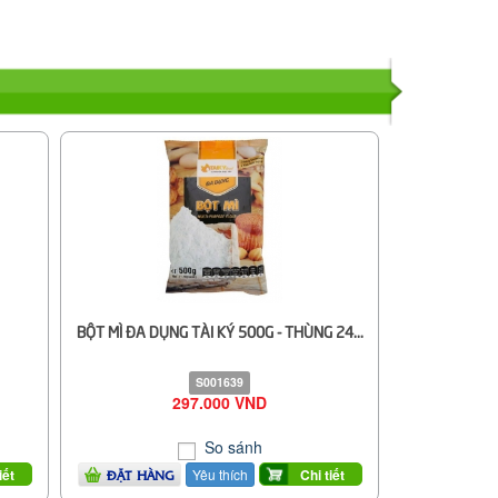
BỘT MÌ ĐA DỤNG TÀI KÝ 500G - THÙNG 24...
S001639
297.000 VND
So sánh
Yêu thích
iết
Chi tiết
ĐẶT HÀNG