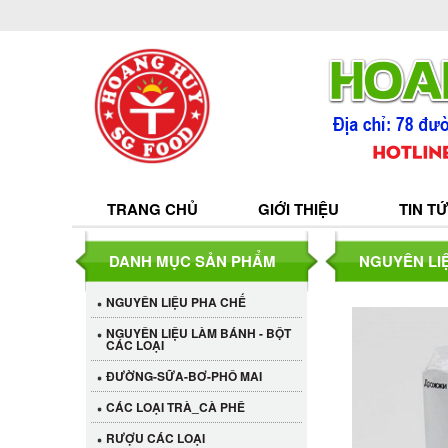
TRANG CHỦ
GIỚI THIỆU
TIN T
DANH MỤC SẢN PHẨM
NGUYÊN LIỆ
NGUYÊN LIỆU PHA CHẾ
NGUYÊN LIỆU LÀM BÁNH - BỘT
CÁC LOẠI
ĐƯỜNG-SỮA-BƠ-PHÔ MAI
CÁC LOẠI TRÀ_CÀ PHÊ
RƯỢU CÁC LOẠI