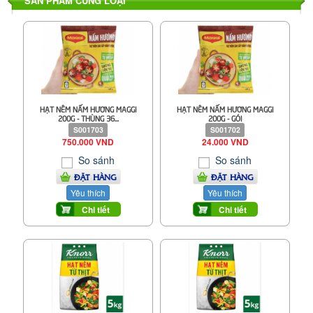
SẢN PHẨM CÙNG LOẠI
HẠT NÊM NẤM HƯƠNG MAGGI
HẠT NÊM NẤM HƯƠNG MAGGI
200G - THÙNG 36...
200G - GÓI
S001703
S001702
750.000 VND
24.000 VND
So sánh
So sánh
ĐẶT HÀNG
ĐẶT HÀNG
Yêu thích
Yêu thích
Chi tiết
Chi tiết