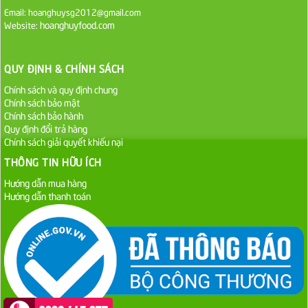
Email: hoanghuysg2012@gmail.com
19.000 VND
hoanghuyfood.com
Website:
Nước tương cholimex 4,9L
QUY ĐỊNH & CHÍNH SÁCH
75.000 VND
Chính sách và quy định chung
Chính sách bảo mật
Dầu Ăn Tường An Olita 25kg
Chính sách bảo hành
Liên hệ
Quy định đổi trả hàng
Chính sách giải quyết khiếu nại
Dầu Ăn Tường An Cooking Oil 25kg
THÔNG TIN HỮU ÍCH
Liên hệ
Hướng dẫn mua hàng
Hướng dẫn thanh toán
Dầu Ăn Minh Huê 25kg
Liên hệ
Dầu Ăn Cái Lân Orchid 25kg
Liên hệ