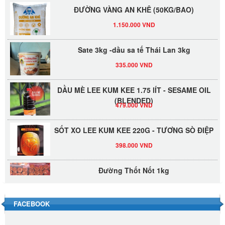
ĐƯỜNG VÀNG AN KHÊ (50KG/BAO)
1.150.000 VND
Sate 3kg -dầu sa tế Thái Lan 3kg
335.000 VND
DẦU MÈ LEE KUM KEE 1.75 lÍT - SESAME OIL
(BLENDED)
479.000 VND
SỐT XO LEE KUM KEE 220G - TƯƠNG SÒ ĐIỆP
398.000 VND
Đường Thốt Nốt 1kg
40.000 VND
FACEBOOK
Đường phèn hạt Long An 500g
345.000 VND