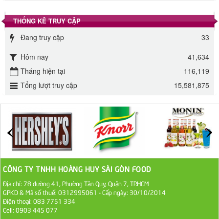
Đường phèn Long An bao 10kg
THỐNG KÊ TRUY CẬP
295.000 VND
Đang truy cập
33
Hôm nay
41,634
Đường mía thiên nhiên Biên Hòa gói 1kg
Tháng hiện tại
116,119
32.000 VND
Tổng lượt truy cập
15,581,875
ĐƯỜNG SẠCH CÔ BA BIÊN HÒA 1KG
27.000 VND
Đường cát trắng An Khê bao 50kg
1.100.000 VND
CÔNG TY TNHH HOÀNG HUY SÀI GÒN FOOD
Sa Tế Tôm Cholimex PET Hũ 450g
Địa chỉ: 78 đường 41, Phường Tân Quy, Quận 7, TP.HCM
36.000 VND
GPKD & Mã số thuế: 0312995061 - Cấp ngày: 30/10/2014
Điện thoại: 083 7751 334
Cell: 0903 445 077
Ớt Sa Tế Cholimex Hũ Thuỷ Tinh 150g