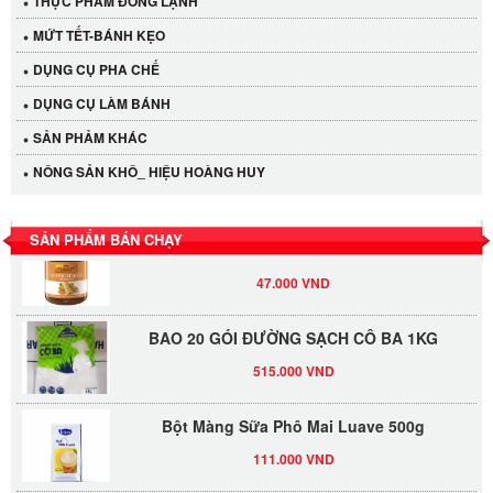
THỰC PHẨM ĐÔNG LẠNH
MỨT TẾT-BÁNH KẸO
Cần Tây Đà Lạt
DỤNG CỤ PHA CHẾ
40.000 VND
DỤNG CỤ LÀM BÁNH
SẢN PHẢM KHÁC
LỐC 12 HỦ Tương xí muội LKK 260g
NÔNG SẢN KHÔ_ HIỆU HOÀNG HUY
530.000 VND
SẢN PHẨM BÁN CHẠY
Tương xí muội LKK 260g
47.000 VND
BAO 20 GÓI ĐƯỜNG SẠCH CÔ BA 1KG
515.000 VND
Bột Màng Sữa Phô Mai Luave 500g
111.000 VND