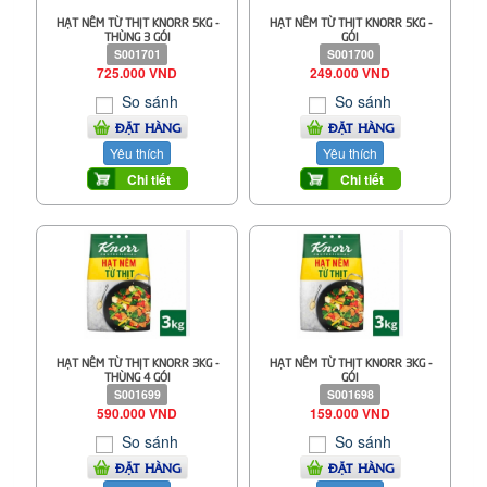
HẠT NÊM TỪ THỊT KNORR 5KG -
HẠT NÊM TỪ THỊT KNORR 5KG -
THÙNG 3 GÓI
GÓI
S001701
S001700
725.000 VND
249.000 VND
So sánh
So sánh
ĐẶT HÀNG
ĐẶT HÀNG
Yêu thích
Yêu thích
Chi tiết
Chi tiết
HẠT NÊM TỪ THỊT KNORR 3KG -
HẠT NÊM TỪ THỊT KNORR 3KG -
THÙNG 4 GÓI
GÓI
S001699
S001698
590.000 VND
159.000 VND
So sánh
So sánh
ĐẶT HÀNG
ĐẶT HÀNG