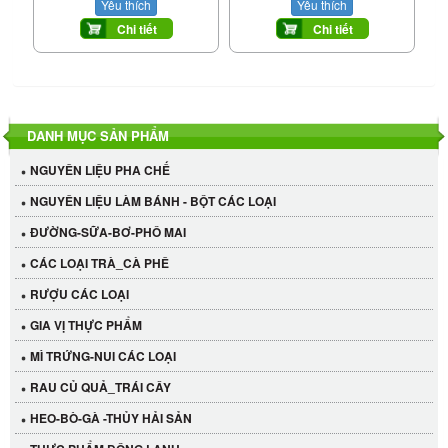
Yêu thích
Yêu thích
Chi tiết
Chi tiết
DANH MỤC SẢN PHẨM
NGUYÊN LIỆU PHA CHẾ
NGUYÊN LIỆU LÀM BÁNH - BỘT CÁC LOẠI
ĐƯỜNG-SỮA-BƠ-PHÔ MAI
CÁC LOẠI TRÀ_CÀ PHÊ
RƯỢU CÁC LOẠI
GIA VỊ THỰC PHẨM
MÌ TRỨNG-NUI CÁC LOẠI
RAU CỦ QUẢ_TRÁI CÂY
HEO-BÒ-GÀ -THỦY HẢI SẢN