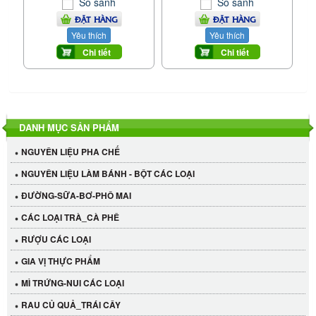
So sánh
So sánh
ĐẶT HÀNG
ĐẶT HÀNG
Yêu thích
Yêu thích
Chi tiết
Chi tiết
DANH MỤC SẢN PHẨM
NGUYÊN LIỆU PHA CHẾ
NGUYÊN LIỆU LÀM BÁNH - BỘT CÁC LOẠI
ĐƯỜNG-SỮA-BƠ-PHÔ MAI
CÁC LOẠI TRÀ_CÀ PHÊ
RƯỢU CÁC LOẠI
GIA VỊ THỰC PHẨM
MÌ TRỨNG-NUI CÁC LOẠI
RAU CỦ QUẢ_TRÁI CÂY