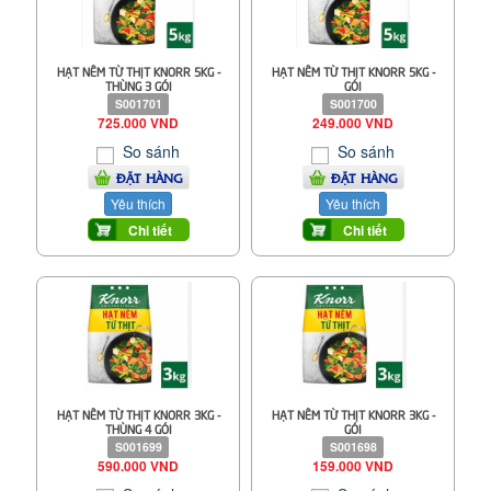
HẠT NÊM TỪ THỊT KNORR 5KG -
HẠT NÊM TỪ THỊT KNORR 5KG -
THÙNG 3 GÓI
GÓI
S001701
S001700
725.000 VND
249.000 VND
So sánh
So sánh
ĐẶT HÀNG
ĐẶT HÀNG
Yêu thích
Yêu thích
Chi tiết
Chi tiết
HẠT NÊM TỪ THỊT KNORR 3KG -
HẠT NÊM TỪ THỊT KNORR 3KG -
THÙNG 4 GÓI
GÓI
S001699
S001698
590.000 VND
159.000 VND