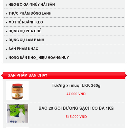
HEO-BÒ-GÀ -THỦY HẢI SẢN
THỰC PHẨM ĐÔNG LẠNH
MỨT TẾT-BÁNH KẸO
DỤNG CỤ PHA CHẾ
Cần Tây Đà Lạt
DỤNG CỤ LÀM BÁNH
40.000 VND
SẢN PHẢM KHÁC
NÔNG SẢN KHÔ_ HIỆU HOÀNG HUY
LỐC 12 HỦ Tương xí muội LKK 260g
530.000 VND
SẢN PHẨM BÁN CHẠY
Tương xí muội LKK 260g
47.000 VND
BAO 20 GÓI ĐƯỜNG SẠCH CÔ BA 1KG
515.000 VND
Bột Màng Sữa Phô Mai Luave 500g