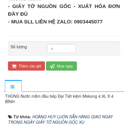
- GIẤY TỜ NGUỒN GỐC - XUẤT HÓA ĐƠN
ĐẦY ĐỦ
- MUA SLL LIÊN HỆ ZALO: 0903445077
Số lượng
Thêm vào giỏ
Mua ngay
THÙNG Nước mắm đầu bếp Đại Tiết kiệm Mekong 4.9L X 4
BÌNH
Từ khóa:
HOÀNG HUY LUÔN SẴN HÀNG GIAO NGAY
TRONG NGÀY GIẤY TỜ NGUỒN GỐC XU