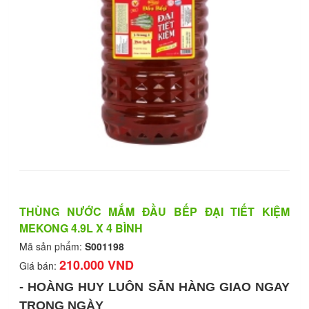
THÙNG NƯỚC MẮM ĐẦU BẾP ĐẠI TIẾT KIỆM
MEKONG 4.9L X 4 BÌNH
Mã sản phẩm:
S001198
210.000 VND
Giá bán:
- HOÀNG HUY LUÔN SẴN HÀNG GIAO NGAY
TRONG NGÀY