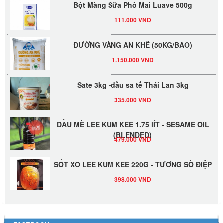
111.000 VND
ĐƯỜNG VÀNG AN KHÊ (50KG/BAO)
1.150.000 VND
Sate 3kg -dầu sa tế Thái Lan 3kg
335.000 VND
DẦU MÈ LEE KUM KEE 1.75 lÍT - SESAME OIL
(BLENDED)
479.000 VND
SỐT XO LEE KUM KEE 220G - TƯƠNG SÒ ĐIỆP
398.000 VND
Đường Thốt Nốt 1kg
40.000 VND