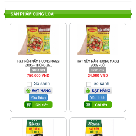
SẢN PHẨM CÙNG LOẠI
HẠT NÊM NẤM HƯƠNG MAGGI
HẠT NÊM NẤM HƯƠNG MAGGI
200G - THÙNG 36...
200G - GÓI
S001703
S001702
750.000 VND
24.000 VND
So sánh
So sánh
ĐẶT HÀNG
ĐẶT HÀNG
Yêu thích
Yêu thích
Chi tiết
Chi tiết