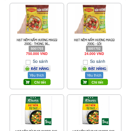
HẠT NÊM NẤM HƯƠNG MAGGI
HẠT NÊM NẤM HƯƠNG MAGGI
200G - THÙNG 36...
200G - GÓI
S001703
S001702
750.000 VND
24.000 VND
So sánh
So sánh
ĐẶT HÀNG
ĐẶT HÀNG
Yêu thích
Yêu thích
Chi tiết
Chi tiết