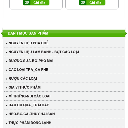
Chi tiết
Chi tiết
DANH MỤC SẢN PHẨM
NGUYÊN LIỆU PHA CHẾ
NGUYÊN LIỆU LÀM BÁNH - BỘT CÁC LOẠI
ĐƯỜNG-SỮA-BƠ-PHÔ MAI
CÁC LOẠI TRÀ_CÀ PHÊ
RƯỢU CÁC LOẠI
GIA VỊ THỰC PHẨM
MÌ TRỨNG-NUI CÁC LOẠI
RAU CỦ QUẢ_TRÁI CÂY
HEO-BÒ-GÀ -THỦY HẢI SẢN
THỰC PHẨM ĐÔNG LẠNH