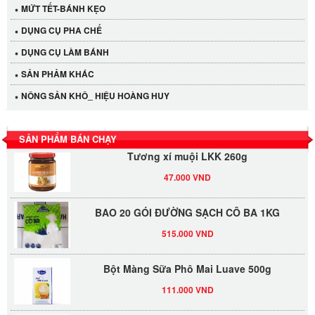
MỨT TẾT-BÁNH KẸO
DỤNG CỤ PHA CHẾ
Cần Tây Đà Lạt
DỤNG CỤ LÀM BÁNH
40.000 VND
SẢN PHẢM KHÁC
LỐC 12 HỦ Tương xí muội LKK 260g
NÔNG SẢN KHÔ_ HIỆU HOÀNG HUY
530.000 VND
SẢN PHẨM BÁN CHẠY
Tương xí muội LKK 260g
47.000 VND
BAO 20 GÓI ĐƯỜNG SẠCH CÔ BA 1KG
515.000 VND
Bột Màng Sữa Phô Mai Luave 500g
111.000 VND