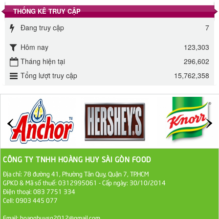
THỐNG KÊ TRUY CẬP
Đường phèn Long An bao 10kg
Đang truy cập
7
295.000 VND
Hôm nay
123,303
Đường mía thiên nhiên Biên Hòa gói 1kg
Tháng hiện tại
296,602
32.000 VND
Tổng lượt truy cập
15,762,358
ĐƯỜNG SẠCH CÔ BA BIÊN HÒA 1KG
27.000 VND
Đường cát trắng An Khê bao 50kg
1.100.000 VND
CÔNG TY TNHH HOÀNG HUY SÀI GÒN FOOD
Địa chỉ: 78 đường 41, Phường Tân Quy, Quận 7, TP.HCM
Sa Tế Tôm Cholimex PET Hũ 450g
GPKD & Mã số thuế: 0312995061 - Cấp ngày: 30/10/2014
36.000 VND
Điện thoại: 083 7751 334
Cell: 0903 445 077
Ớt Sa Tế Cholimex Hũ Thuỷ Tinh 150g
Email: hoanghuysg2012@gmail.com