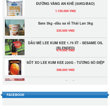
ĐƯỜNG VÀNG AN KHÊ (50KG/BAO)
1.150.000 VND
Sate 3kg -dầu sa tế Thái Lan 3kg
335.000 VND
DẦU MÈ LEE KUM KEE 1.75 lÍT - SESAME OIL
(BLENDED)
479.000 VND
SỐT XO LEE KUM KEE 220G - TƯƠNG SÒ ĐIỆP
398.000 VND
Đường Thốt Nốt 1kg
40.000 VND
FACEBOOK
Đường phèn hạt Long An 500g
345.000 VND