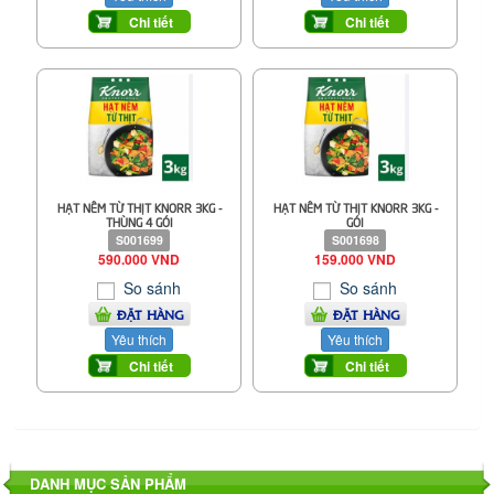
Chi tiết
Chi tiết
HẠT NÊM TỪ THỊT KNORR 3KG -
HẠT NÊM TỪ THỊT KNORR 3KG -
THÙNG 4 GÓI
GÓI
S001699
S001698
590.000 VND
159.000 VND
So sánh
So sánh
ĐẶT HÀNG
ĐẶT HÀNG
Yêu thích
Yêu thích
Chi tiết
Chi tiết
DANH MỤC SẢN PHẨM