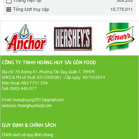
32.000 VND
Tổng lượt truy cập
15,775,011
ĐƯỜNG SẠCH CÔ BA BIÊN HÒA 1KG
27.000 VND
Đường cát trắng An Khê bao 50kg
1.100.000 VND
CÔNG TY TNHH HOÀNG HUY SÀI GÒN FOOD
Địa chỉ: 78 đường 41, Phường Tân Quy, Quận 7, TP.HCM
Sa Tế Tôm Cholimex PET Hũ 450g
GPKD & Mã số thuế: 0312995061 - Cấp ngày: 30/10/2014
Điện thoại: 083 7751 334
36.000 VND
Cell: 0903 445 077
Ớt Sa Tế Cholimex Hũ Thuỷ Tinh 150g
Email: hoanghuysg2012@gmail.com
hoanghuyfood.com
Website:
19.000 VND
Nước tương cholimex 4,9L
QUY ĐỊNH & CHÍNH SÁCH
75.000 VND
Chính sách và quy định chung