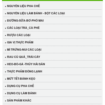
NGUYÊN LIỆU PHA CHẾ
NGUYÊN LIỆU LÀM BÁNH - BỘT CÁC LOẠI
ĐƯỜNG-SỮA-BƠ-PHÔ MAI
CÁC LOẠI TRÀ_CÀ PHÊ
RƯỢU CÁC LOẠI
GIA VỊ THỰC PHẨM
MÌ TRỨNG-NUI CÁC LOẠI
RAU CỦ QUẢ_TRÁI CÂY
HEO-BÒ-GÀ -THỦY HẢI SẢN
THỰC PHẨM ĐÔNG LẠNH
MỨT TẾT-BÁNH KẸO
DỤNG CỤ PHA CHẾ
Cần Tây Đà Lạt
DỤNG CỤ LÀM BÁNH
40.000 VND
SẢN PHẢM KHÁC