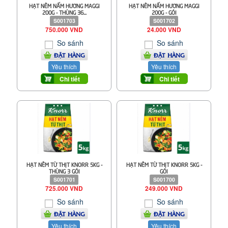
HẠT NÊM NẤM HƯƠNG MAGGI
HẠT NÊM NẤM HƯƠNG MAGGI
200G - THÙNG 36...
200G - GÓI
S001703
S001702
750.000 VND
24.000 VND
So sánh
So sánh
ĐẶT HÀNG
ĐẶT HÀNG
Yêu thích
Yêu thích
Chi tiết
Chi tiết
HẠT NÊM TỪ THỊT KNORR 5KG -
HẠT NÊM TỪ THỊT KNORR 5KG -
THÙNG 3 GÓI
GÓI
S001701
S001700
725.000 VND
249.000 VND
So sánh
So sánh
ĐẶT HÀNG
ĐẶT HÀNG
Yêu thích
Yêu thích