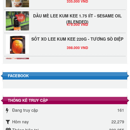
DẦU MÈ LEE KUM KEE 1.75 lÍT - SESAME OIL
(BLENDED)
479.000 VND
SỐT XO LEE KUM KEE 220G - TƯƠNG SÒ ĐIỆP
398.000 VND
Đường Thốt Nốt 1kg
40.000 VND
FACEBOOK
Đường phèn hạt Long An 500g
345.000 VND
THỐNG KÊ TRUY CẬP
Đường phèn Long An bao 10kg
Đang truy cập
161
295.000 VND
Hôm nay
22,279
Đường mía thiên nhiên Biên Hòa gói 1kg
Tháng hiện tại
309,255