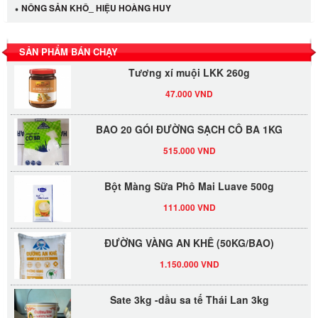
NÔNG SẢN KHÔ_ HIỆU HOÀNG HUY
LỐC 12 HỦ Tương xí muội LKK 260g
530.000 VND
SẢN PHẨM BÁN CHẠY
Tương xí muội LKK 260g
47.000 VND
BAO 20 GÓI ĐƯỜNG SẠCH CÔ BA 1KG
515.000 VND
Bột Màng Sữa Phô Mai Luave 500g
111.000 VND
ĐƯỜNG VÀNG AN KHÊ (50KG/BAO)
1.150.000 VND
Sate 3kg -dầu sa tế Thái Lan 3kg
335.000 VND