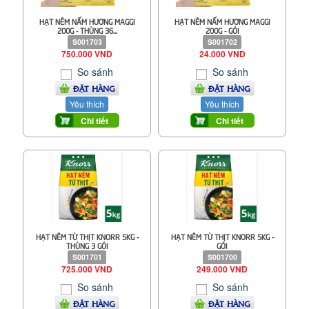
HẠT NÊM NẤM HƯƠNG MAGGI
HẠT NÊM NẤM HƯƠNG MAGGI
200G - THÙNG 36...
200G - GÓI
S001703
S001702
750.000 VND
24.000 VND
So sánh
So sánh
ĐẶT HÀNG
ĐẶT HÀNG
Yêu thích
Yêu thích
Chi tiết
Chi tiết
HẠT NÊM TỪ THỊT KNORR 5KG -
HẠT NÊM TỪ THỊT KNORR 5KG -
THÙNG 3 GÓI
GÓI
S001701
S001700
725.000 VND
249.000 VND
So sánh
So sánh
ĐẶT HÀNG
ĐẶT HÀNG