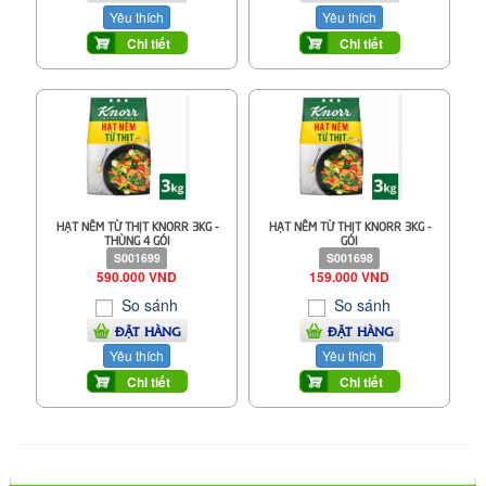
Yêu thích
Yêu thích
Chi tiết
Chi tiết
HẠT NÊM TỪ THỊT KNORR 3KG -
HẠT NÊM TỪ THỊT KNORR 3KG -
THÙNG 4 GÓI
GÓI
S001699
S001698
590.000 VND
159.000 VND
So sánh
So sánh
ĐẶT HÀNG
ĐẶT HÀNG
Yêu thích
Yêu thích
Chi tiết
Chi tiết