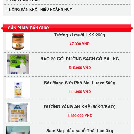
LỐC 12 HỦ Tương xí muội LKK 260g
NÔNG SẢN KHÔ_ HIỆU HOÀNG HUY
530.000 VND
SẢN PHẨM BÁN CHẠY
Tương xí muội LKK 260g
47.000 VND
BAO 20 GÓI ĐƯỜNG SẠCH CÔ BA 1KG
515.000 VND
Bột Màng Sữa Phô Mai Luave 500g
111.000 VND
ĐƯỜNG VÀNG AN KHÊ (50KG/BAO)
1.150.000 VND
Sate 3kg -dầu sa tế Thái Lan 3kg