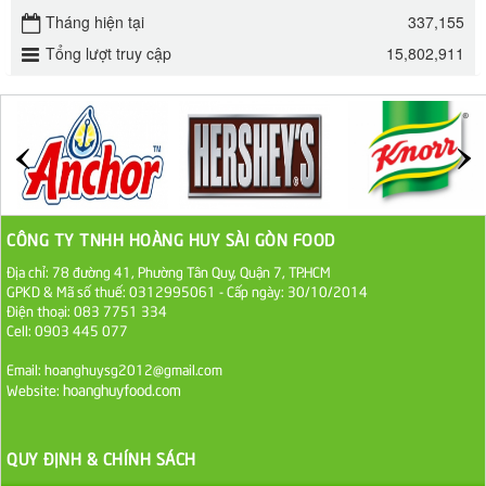
Đường mía thiên nhiên Biên Hòa gói 1kg
Tháng hiện tại
337,155
32.000 VND
Tổng lượt truy cập
15,802,911
ĐƯỜNG SẠCH CÔ BA BIÊN HÒA 1KG
27.000 VND
Đường cát trắng An Khê bao 50kg
1.100.000 VND
CÔNG TY TNHH HOÀNG HUY SÀI GÒN FOOD
Địa chỉ: 78 đường 41, Phường Tân Quy, Quận 7, TP.HCM
Sa Tế Tôm Cholimex PET Hũ 450g
GPKD & Mã số thuế: 0312995061 - Cấp ngày: 30/10/2014
36.000 VND
Điện thoại: 083 7751 334
Cell: 0903 445 077
Ớt Sa Tế Cholimex Hũ Thuỷ Tinh 150g
Email: hoanghuysg2012@gmail.com
hoanghuyfood.com
Website:
19.000 VND
Nước tương cholimex 4,9L
QUY ĐỊNH & CHÍNH SÁCH
75.000 VND