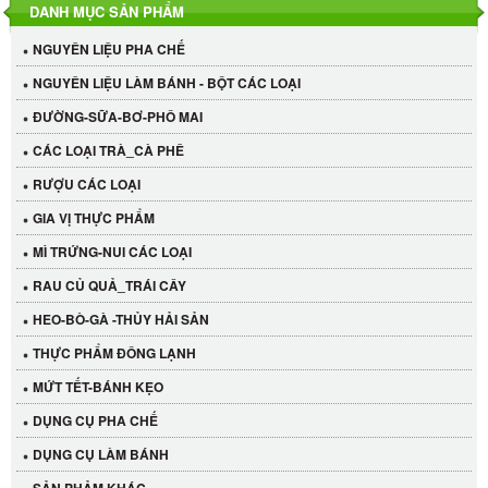
DANH MỤC SẢN PHẨM
NGUYÊN LIỆU PHA CHẾ
NGUYÊN LIỆU LÀM BÁNH - BỘT CÁC LOẠI
ĐƯỜNG-SỮA-BƠ-PHÔ MAI
CÁC LOẠI TRÀ_CÀ PHÊ
RƯỢU CÁC LOẠI
GIA VỊ THỰC PHẨM
MÌ TRỨNG-NUI CÁC LOẠI
RAU CỦ QUẢ_TRÁI CÂY
HEO-BÒ-GÀ -THỦY HẢI SẢN
THỰC PHẨM ĐÔNG LẠNH
MỨT TẾT-BÁNH KẸO
DỤNG CỤ PHA CHẾ
Cần Tây Đà Lạt
DỤNG CỤ LÀM BÁNH
40.000 VND
SẢN PHẢM KHÁC