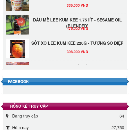
335.000 VND
DẦU MÈ LEE KUM KEE 1.75 lÍT - SESAME OIL
(BLENDED)
479.000 VND
SỐT XO LEE KUM KEE 220G - TƯƠNG SÒ ĐIỆP
398.000 VND
Đường Thốt Nốt 1kg
40.000 VND
FACEBOOK
Đường phèn hạt Long An 500g
345.000 VND
THỐNG KÊ TRUY CẬP
Đường phèn Long An bao 10kg
Đang truy cập
64
295.000 VND
Hôm nay
27,750