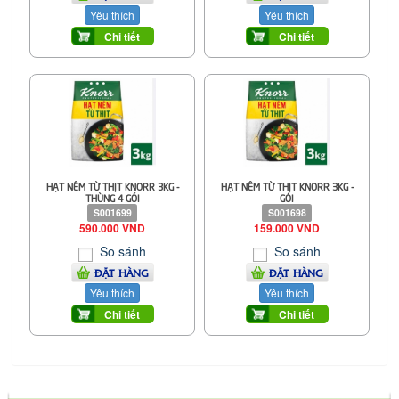
Yêu thích
Yêu thích
Chi tiết
Chi tiết
HẠT NÊM TỪ THỊT KNORR 3KG -
HẠT NÊM TỪ THỊT KNORR 3KG -
THÙNG 4 GÓI
GÓI
S001699
S001698
590.000 VND
159.000 VND
So sánh
So sánh
ĐẶT HÀNG
ĐẶT HÀNG
Yêu thích
Yêu thích
Chi tiết
Chi tiết