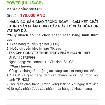
POWER (HŨ 454GR)
Mã sản phẩm:
S001435
179.000 VND
Giá bán:
- HÀNG CÓ SẴN GIAO TRONG NGÀY - CAM KẾT CHẤT
LƯỢNG SẢN PHẨM CUNG CẤP GIẤY TỜ XUẤT HÓA ĐƠN
VAT ĐẦY ĐỦ.
***Quý khách có thể chọn thanh toán bằng hình thức
sau:
1
. Giao hàng thu tiền tận nơi (COD)
2. Hoặc chuyển khoản vào TK sau:
- Tên Cty: CÔNG TY TNHH THỰC PHẨM HOÀNG HUY
- STK: 1101729999
- Ngân hàng: Vietcombank – CN Nam Sài Gòn
***
Vận chuyển:
- Công ty chúng tôi nhận giao hàng tận nơi trong nội thành
TP. HCM và giao hàng đến các chành xe đi tỉnh trong nội
thành TP. HCM
- Thời gian giao hàng: Trong vòng 8 tiếng - 2 ngày làm việc
kể từ ngày nhận được xác nhận mua hàng từ khách hàng