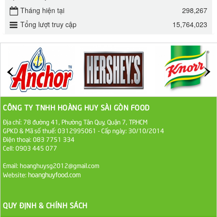
Đường mía thiên nhiên Biên Hòa gói 1kg
Tháng hiện tại
298,267
32.000 VND
Tổng lượt truy cập
15,764,023
ĐƯỜNG SẠCH CÔ BA BIÊN HÒA 1KG
27.000 VND
Đường cát trắng An Khê bao 50kg
1.100.000 VND
CÔNG TY TNHH HOÀNG HUY SÀI GÒN FOOD
Sa Tế Tôm Cholimex PET Hũ 450g
Địa chỉ: 78 đường 41, Phường Tân Quy, Quận 7, TP.HCM
GPKD & Mã số thuế: 0312995061 - Cấp ngày: 30/10/2014
36.000 VND
Điện thoại: 083 7751 334
Cell: 0903 445 077
Ớt Sa Tế Cholimex Hũ Thuỷ Tinh 150g
Email: hoanghuysg2012@gmail.com
19.000 VND
hoanghuyfood.com
Website:
Nước tương cholimex 4,9L
QUY ĐỊNH & CHÍNH SÁCH
75.000 VND