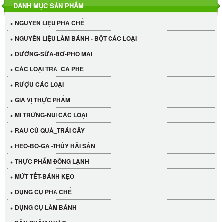
DANH MỤC SẢN PHẨM
NGUYÊN LIỆU PHA CHẾ
NGUYÊN LIỆU LÀM BÁNH - BỘT CÁC LOẠI
ĐƯỜNG-SỮA-BƠ-PHÔ MAI
CÁC LOẠI TRÀ_CÀ PHÊ
RƯỢU CÁC LOẠI
GIA VỊ THỰC PHẨM
MÌ TRỨNG-NUI CÁC LOẠI
RAU CỦ QUẢ_TRÁI CÂY
HEO-BÒ-GÀ -THỦY HẢI SẢN
THỰC PHẨM ĐÔNG LẠNH
MỨT TẾT-BÁNH KẸO
DỤNG CỤ PHA CHẾ
Cần Tây Đà Lạt
DỤNG CỤ LÀM BÁNH
40.000 VND