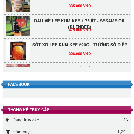
335.000 VND
DẦU MÈ LEE KUM KEE 1.75 lÍT - SESAME OIL
(BLENDED)
479.000 VND
SỐT XO LEE KUM KEE 220G - TƯƠNG SÒ ĐIỆP
398.000 VND
Đường Thốt Nốt 1kg
40.000 VND
FACEBOOK
Đường phèn hạt Long An 500g
345.000 VND
THỐNG KÊ TRUY CẬP
Đường phèn Long An bao 10kg
Đang truy cập
136
295.000 VND
Hôm nay
11,291