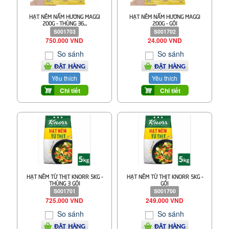
HẠT NÊM NẤM HƯƠNG MAGGI
HẠT NÊM NẤM HƯƠNG MAGGI
200G - THÙNG 36...
200G - GÓI
S001703
S001702
750.000 VND
24.000 VND
So sánh
So sánh
ĐẶT HÀNG
ĐẶT HÀNG
Yêu thích
Yêu thích
Chi tiết
Chi tiết
HẠT NÊM TỪ THỊT KNORR 5KG -
HẠT NÊM TỪ THỊT KNORR 5KG -
THÙNG 3 GÓI
GÓI
S001701
S001700
725.000 VND
249.000 VND
So sánh
So sánh
ĐẶT HÀNG
ĐẶT HÀNG