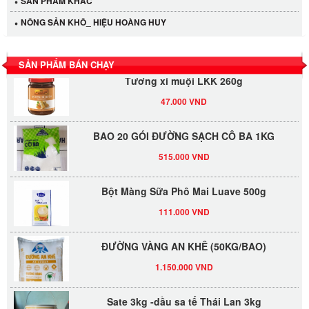
SẢN PHẢM KHÁC
LỐC 12 HỦ Tương xí muội LKK 260g
NÔNG SẢN KHÔ_ HIỆU HOÀNG HUY
530.000 VND
SẢN PHẨM BÁN CHẠY
Tương xí muội LKK 260g
47.000 VND
BAO 20 GÓI ĐƯỜNG SẠCH CÔ BA 1KG
515.000 VND
Bột Màng Sữa Phô Mai Luave 500g
111.000 VND
ĐƯỜNG VÀNG AN KHÊ (50KG/BAO)
1.150.000 VND
Sate 3kg -dầu sa tế Thái Lan 3kg