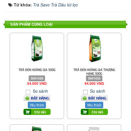
Từ khóa:
Trà Savo Trà Dâu túi lọc
SẢN PHẨM CÙNG LOẠI
TRÀ ĐEN HOÀNG GIA 500G
TRÀ ĐEN HOÀNG GIA THƯỢNG
HẠNG 500G
S001626
S001625
54.000 VND
94.000 VND
So sánh
So sánh
ĐẶT HÀNG
ĐẶT HÀNG
Yêu thích
Yêu thích
Chi tiết
Chi tiết