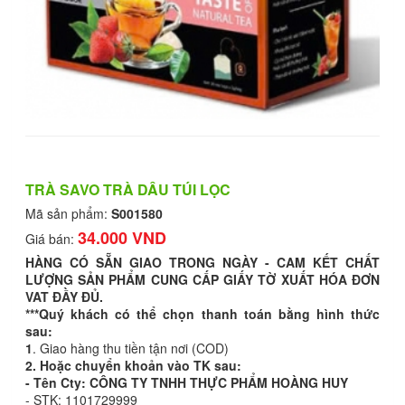
TRÀ SAVO TRÀ DÂU TÚI LỌC
Mã sản phẩm:
S001580
34.000 VND
Giá bán:
HÀNG CÓ SẴN GIAO TRONG NGÀY - CAM KẾT CHẤT
LƯỢNG SẢN PHẨM CUNG CẤP GIẤY TỜ XUẤT HÓA ĐƠN
VAT ĐẦY ĐỦ.
***Quý khách có thể chọn thanh toán bằng hình thức
sau:
1
. Giao hàng thu tiền tận nơi (COD)
2. Hoặc chuyển khoản vào TK sau:
- Tên Cty: CÔNG TY TNHH THỰC PHẨM HOÀNG HUY
- STK: 1101729999