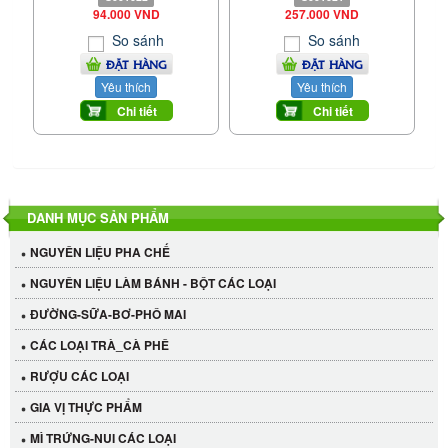
94.000 VND
257.000 VND
So sánh
So sánh
ĐẶT HÀNG
ĐẶT HÀNG
Yêu thích
Yêu thích
Chi tiết
Chi tiết
DANH MỤC SẢN PHẨM
NGUYÊN LIỆU PHA CHẾ
NGUYÊN LIỆU LÀM BÁNH - BỘT CÁC LOẠI
ĐƯỜNG-SỮA-BƠ-PHÔ MAI
CÁC LOẠI TRÀ_CÀ PHÊ
RƯỢU CÁC LOẠI
GIA VỊ THỰC PHẨM
MÌ TRỨNG-NUI CÁC LOẠI