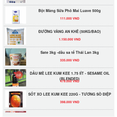
Bột Màng Sữa Phô Mai Luave 500g
111.000 VND
ĐƯỜNG VÀNG AN KHÊ (50KG/BAO)
1.150.000 VND
Sate 3kg -dầu sa tế Thái Lan 3kg
335.000 VND
DẦU MÈ LEE KUM KEE 1.75 lÍT - SESAME OIL
(BLENDED)
479.000 VND
SỐT XO LEE KUM KEE 220G - TƯƠNG SÒ ĐIỆP
398.000 VND
Đường Thốt Nốt 1kg