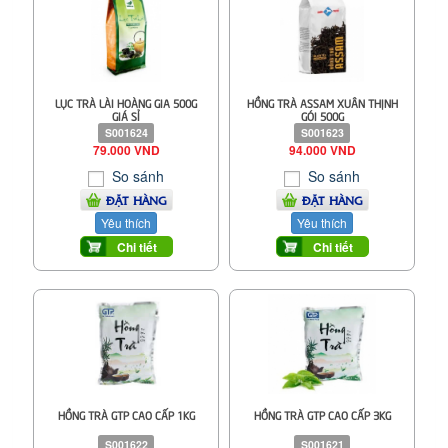
LỤC TRÀ LÀI HOÀNG GIA 500G
HỒNG TRÀ ASSAM XUÂN THỊNH
GIÁ SỈ
GÓI 500G
S001624
S001623
79.000 VND
94.000 VND
So sánh
So sánh
ĐẶT HÀNG
ĐẶT HÀNG
Yêu thích
Yêu thích
Chi tiết
Chi tiết
HỒNG TRÀ GTP CAO CẤP 1KG
HỒNG TRÀ GTP CAO CẤP 3KG
S001622
S001621