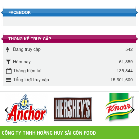
40.000 VND
FACEBOOK
Đường phèn hạt Long An 500g
345.000 VND
THỐNG KÊ TRUY CẬP
Đường phèn Long An bao 10kg
Đang truy cập
542
295.000 VND
Hôm nay
61,359
Đường mía thiên nhiên Biên Hòa gói 1kg
Tháng hiện tại
135,844
32.000 VND
Tổng lượt truy cập
15,601,600
ĐƯỜNG SẠCH CÔ BA BIÊN HÒA 1KG
27.000 VND
Đường cát trắng An Khê bao 50kg
1.100.000 VND
CÔNG TY TNHH HOÀNG HUY SÀI GÒN FOOD