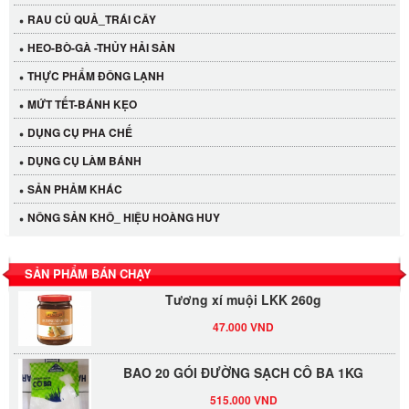
RAU CỦ QUẢ_TRÁI CÂY
HEO-BÒ-GÀ -THỦY HẢI SẢN
THỰC PHẨM ĐÔNG LẠNH
MỨT TẾT-BÁNH KẸO
DỤNG CỤ PHA CHẾ
Cần Tây Đà Lạt
DỤNG CỤ LÀM BÁNH
40.000 VND
SẢN PHẢM KHÁC
LỐC 12 HỦ Tương xí muội LKK 260g
NÔNG SẢN KHÔ_ HIỆU HOÀNG HUY
530.000 VND
SẢN PHẨM BÁN CHẠY
Tương xí muội LKK 260g
47.000 VND
BAO 20 GÓI ĐƯỜNG SẠCH CÔ BA 1KG
515.000 VND