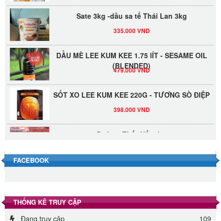
Sate 3kg -dầu sa tế Thái Lan 3kg
335.000 VND
DẦU MÈ LEE KUM KEE 1.75 lÍT - SESAME OIL
(BLENDED)
479.000 VND
SỐT XO LEE KUM KEE 220G - TƯƠNG SÒ ĐIỆP
398.000 VND
Đường Thốt Nốt 1kg
40.000 VND
FACEBOOK
Đường phèn hạt Long An 500g
345.000 VND
THỐNG KÊ TRUY CẬP
Đường phèn Long An bao 10kg
Đang truy cập
109