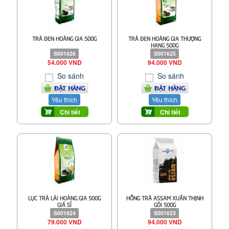
TRÀ ĐEN HOÀNG GIA 500G
TRÀ ĐEN HOÀNG GIA THƯỢNG
HẠNG 500G
S001626
S001625
54.000 VND
94.000 VND
So sánh
So sánh
ĐẶT HÀNG
ĐẶT HÀNG
Yêu thích
Yêu thích
Chi tiết
Chi tiết
LỤC TRÀ LÀI HOÀNG GIA 500G
HỒNG TRÀ ASSAM XUÂN THỊNH
GIÁ SỈ
GÓI 500G
S001624
S001623
79.000 VND
94.000 VND