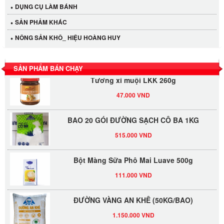
DỤNG CỤ LÀM BÁNH
40.000 VND
SẢN PHẢM KHÁC
LỐC 12 HỦ Tương xí muội LKK 260g
NÔNG SẢN KHÔ_ HIỆU HOÀNG HUY
530.000 VND
SẢN PHẨM BÁN CHẠY
Tương xí muội LKK 260g
47.000 VND
BAO 20 GÓI ĐƯỜNG SẠCH CÔ BA 1KG
515.000 VND
Bột Màng Sữa Phô Mai Luave 500g
111.000 VND
ĐƯỜNG VÀNG AN KHÊ (50KG/BAO)
1.150.000 VND