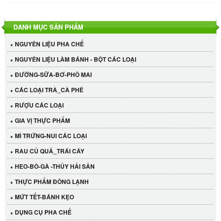
DANH MỤC SẢN PHẨM
NGUYÊN LIỆU PHA CHẾ
NGUYÊN LIỆU LÀM BÁNH - BỘT CÁC LOẠI
ĐƯỜNG-SỮA-BƠ-PHÔ MAI
CÁC LOẠI TRÀ_CÀ PHÊ
RƯỢU CÁC LOẠI
GIA VỊ THỰC PHẨM
MÌ TRỨNG-NUI CÁC LOẠI
RAU CỦ QUẢ_TRÁI CÂY
HEO-BÒ-GÀ -THỦY HẢI SẢN
THỰC PHẨM ĐÔNG LẠNH
MỨT TẾT-BÁNH KẸO
DỤNG CỤ PHA CHẾ
Cần Tây Đà Lạt