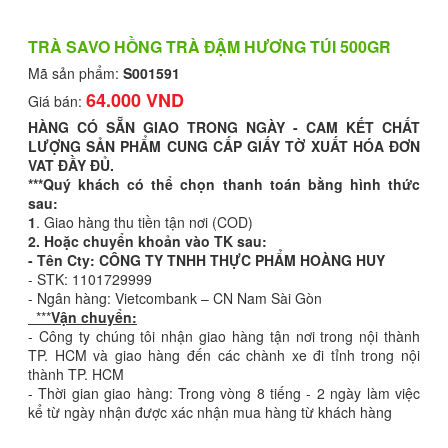
TRÀ SAVO HỒNG TRÀ ĐẬM HƯƠNG TÚI 500GR
Mã sản phẩm:
S001591
64.000 VND
Giá bán:
HÀNG CÓ SẴN GIAO TRONG NGÀY - CAM KẾT CHẤT
LƯỢNG SẢN PHẨM CUNG CẤP GIẤY TỜ XUẤT HÓA ĐƠN
VAT ĐẦY ĐỦ.
***Quý khách có thể chọn thanh toán bằng hình thức
sau:
1
. Giao hàng thu tiền tận nơi (COD)
2. Hoặc chuyển khoản vào TK sau:
- Tên Cty: CÔNG TY TNHH THỰC PHẨM HOÀNG HUY
- STK: 1101729999
- Ngân hàng: Vietcombank – CN Nam Sài Gòn
***
Vận chuyển:
- Công ty chúng tôi nhận giao hàng tận nơi trong nội thành
TP. HCM và giao hàng đến các chành xe đi tỉnh trong nội
thành TP. HCM
- Thời gian giao hàng: Trong vòng 8 tiếng - 2 ngày làm việc
kể từ ngày nhận được xác nhận mua hàng từ khách hàng