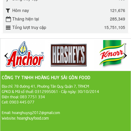
295.000 VND
Hôm nay
121,676
Đường mía thiên nhiên Biên Hòa gói 1kg
Tháng hiện tại
285,349
32.000 VND
Tổng lượt truy cập
15,751,105
ĐƯỜNG SẠCH CÔ BA BIÊN HÒA 1KG
27.000 VND
Đường cát trắng An Khê bao 50kg
1.100.000 VND
CÔNG TY TNHH HOÀNG HUY SÀI GÒN FOOD
Sa Tế Tôm Cholimex PET Hũ 450g
Địa chỉ: 78 đường 41, Phường Tân Quy, Quận 7, TP.HCM
GPKD & Mã số thuế: 0312995061 - Cấp ngày: 30/10/2014
36.000 VND
Điện thoại: 083 7751 334
Cell: 0903 445 077
Ớt Sa Tế Cholimex Hũ Thuỷ Tinh 150g
Email: hoanghuysg2012@gmail.com
hoanghuyfood.com
Website:
19.000 VND