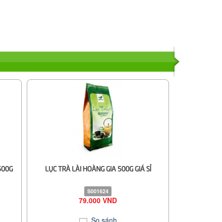
500G
LỤC TRÀ LÀI HOÀNG GIA 500G GIÁ SỈ
S001624
79.000 VND
So sánh