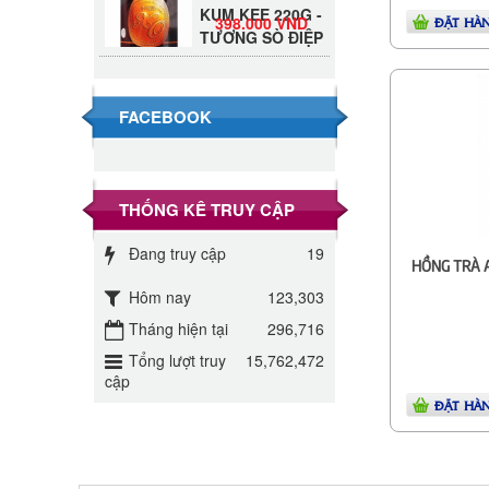
398.000 VND
TƯƠNG SÒ ĐIỆP
ĐẶT HÀ
Đường Thốt Nốt
1kg
40.000 VND
FACEBOOK
Đường phèn hạt
Long An 500g
345.000 VND
THỐNG KÊ TRUY CẬP
Đường phèn
Đang truy cập
19
Long An bao
HỒNG TRÀ 
295.000 VND
10kg
Hôm nay
123,303
Đường mía thiên
Tháng hiện tại
296,716
nhiên Biên Hòa
32.000 VND
Tổng lượt truy
15,762,472
gói 1kg
cập
ĐẶT HÀ
ĐƯỜNG SẠCH
CÔ BA BIÊN
27.000 VND
HÒA 1KG