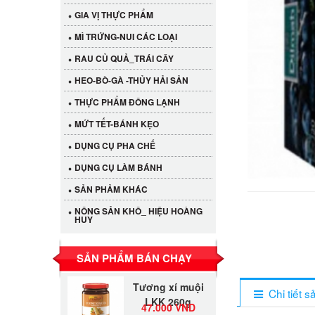
GIA VỊ THỰC PHẨM
MÌ TRỨNG-NUI CÁC LOẠI
RAU CỦ QUẢ_TRÁI CÂY
HEO-BÒ-GÀ -THỦY HẢI SẢN
THỰC PHẨM ĐÔNG LẠNH
MỨT TẾT-BÁNH KẸO
DỤNG CỤ PHA CHẾ
Cần Tây Đà Lạt
DỤNG CỤ LÀM BÁNH
40.000 VND
SẢN PHẢM KHÁC
NÔNG SẢN KHÔ_ HIỆU HOÀNG
HUY
LỐC 12 HỦ
Tương xí muội
530.000 VND
LKK 260g
SẢN PHẨM BÁN CHẠY
Tương xí muội
LKK 260g
Chi tiết 
47.000 VND