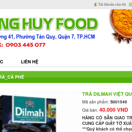
Tài khoản của tôi
ỨC
LIÊN HỆ
TRÀ_CÀ PHÊ
TRÀ DILMAH VIỆT QU
Mã sản phẩm:
S001549
40.000 VND
Giá bán:
HÀNG CÓ SẴN GIAO T
CUNG CẤP GIẤY TỜ XUẤ
***Quý khách có thể chọ