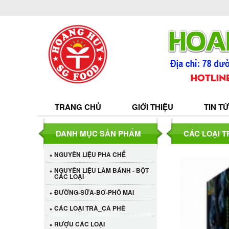
TRANG CHỦ
GIỚI THIỆU
TIN T
DANH MỤC SẢN PHẨM
CÁC LOẠI 
NGUYÊN LIỆU PHA CHẾ
NGUYÊN LIỆU LÀM BÁNH - BỘT
CÁC LOẠI
ĐƯỜNG-SỮA-BƠ-PHÔ MAI
CÁC LOẠI TRÀ_CÀ PHÊ
RƯỢU CÁC LOẠI