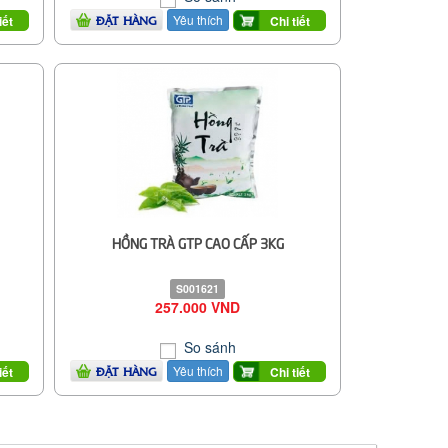
Yêu thích
iết
Chi tiết
ĐẶT HÀNG
HỒNG TRÀ GTP CAO CẤP 3KG
S001621
257.000 VND
So sánh
Yêu thích
iết
Chi tiết
ĐẶT HÀNG