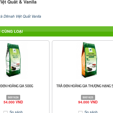
iệt Quất & Vanila
rà Dilmah Việt Quất Vanila
 CÙNG LOẠI
 ĐEN HOÀNG GIA 500G
TRÀ ĐEN HOÀNG GIA THƯỢNG HẠNG 
S001626
S001625
54.000 VND
94.000 VND
So sánh
So sánh