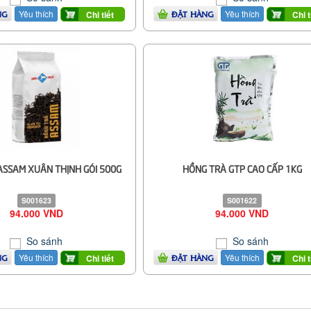
Yêu thích
Yêu thích
Chi tiết
Chi t
NG
ĐẶT HÀNG
ASSAM XUÂN THỊNH GÓI 500G
HỒNG TRÀ GTP CAO CẤP 1KG
S001623
S001622
94.000 VND
94.000 VND
So sánh
So sánh
Yêu thích
Yêu thích
Chi tiết
Chi t
NG
ĐẶT HÀNG