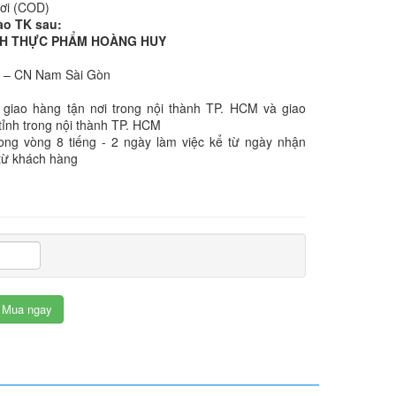
nơi (COD)
ào TK sau:
NHH THỰC PHẨM HOÀNG HUY
k – CN Nam Sài Gòn
 giao hàng tận nơi trong nội thành TP. HCM và giao
tỉnh trong nội thành TP. HCM
rong vòng 8 tiếng - 2 ngày làm việc kể từ ngày nhận
từ khách hàng
Mua ngay