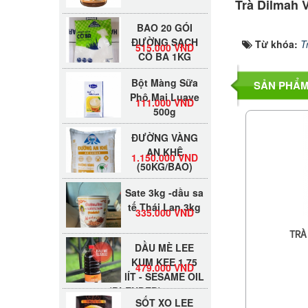
Trà Dilmah V
BAO 20 GÓI
ĐƯỜNG SẠCH
515.000 VND
Từ khóa:
T
CÔ BA 1KG
Bột Màng Sữa
SẢN PHẨM
Phô Mai Luave
111.000 VND
500g
ĐƯỜNG VÀNG
AN KHÊ
1.150.000 VND
(50KG/BAO)
Sate 3kg -dầu sa
tế Thái Lan 3kg
335.000 VND
TRÀ
DẦU MÈ LEE
KUM KEE 1.75
479.000 VND
lÍT - SESAME OIL
(BLENDED)
SỐT XO LEE
KUM KEE 220G -