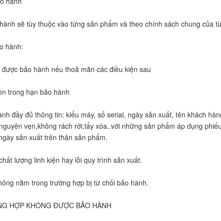
ảo hành
 hành sẽ tùy thuộc vào từng sản phẩm và theo chính sách chung của t
ảo hành:
 được bảo hành nếu thoả mãn các điều kiện sau
òn trong hạn bảo hành
ành đầy đủ thông tin: kiểu máy, số serial, ngày sản xuất, tên khách h
nguyên vẹn,không rách rời,tẩy xóa..với những sản phẩm áp dụng phi
ngày sản xuất trên thân sản phẩm.
hất lượng linh kiện hay lỗi quy trình sản xuất.
ông nằm trong trường hợp bị từ chối bảo hành.
NG HỢP KHÔNG ĐƯỢC BẢO HÀNH