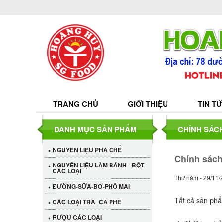
TRANG CHỦ
GIỚI THIỆU
TIN T
DANH MỤC SẢN PHẨM
CHÍNH SÁC
NGUYÊN LIỆU PHA CHẾ
Chính sách
NGUYÊN LIỆU LÀM BÁNH - BỘT
CÁC LOẠI
Thứ năm - 29/11/
ĐƯỜNG-SỮA-BƠ-PHÔ MAI
Tất cả sản ph
CÁC LOẠI TRÀ_CÀ PHÊ
RƯỢU CÁC LOẠI