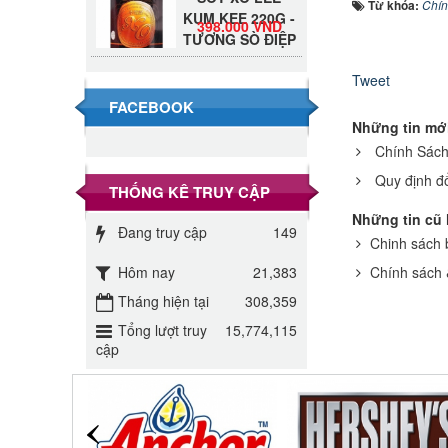
KUM KEE 220G -
Từ khóa:
Chín
398.000 VND
TƯƠNG SÒ ĐIỆP
Đường Thốt Nốt
Tweet
1kg
40.000 VND
FACEBOOK
Những tin mớ
Đường phèn hạt
Chính Sách
Long An 500g
345.000 VND
Quy định đổ
THỐNG KÊ TRUY CẬP
Những tin cũ
Đường phèn
Đang truy cập
149
Chinh sách 
Long An bao
295.000 VND
10kg
Hôm nay
21,383
Chính sách 
Tháng hiện tại
308,359
Đường mía thiên
nhiên Biên Hòa
Tổng lượt truy
15,774,115
32.000 VND
gói 1kg
cập
ĐƯỜNG SẠCH
CÔ BA BIÊN
27.000 VND
HÒA 1KG