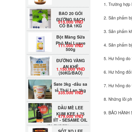
1. Trường hợp 
BAO 20 GÓI
ĐƯỜNG SẠCH
2. Sản phẩm bị
515.000 VND
CÔ BA 1KG
3. Sản phẩm kh
Bột Màng Sữa
Phô Mai Luave
111.000 VND
4. Sản phẩm bị
500g
ĐƯỜNG VÀNG
5. Hư hỏng do 
AN KHÊ
1.150.000 VND
(50KG/BAO)
6. Hư hỏng đối
Sate 3kg -dầu sa
7. Hư hỏng do 
tế Thái Lan 3kg
335.000 VND
8. Những lỗi p
DẦU MÈ LEE
KUM KEE 1.75
479.000 VND
9. BẢO HÀNH 
lÍT - SESAME OIL
(BLENDED)
SỐT XO LEE