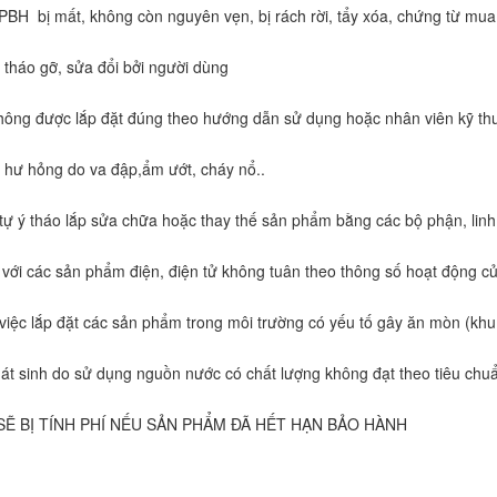
PBH bị mất, không còn nguyên vẹn, bị rách rời, tẩy xóa, chứng từ mua
 tháo gỡ, sửa đổi bởi người dùng
ông được lắp đặt đúng theo hướng dẫn sử dụng hoặc nhân viên kỹ th
 hư hỏng do va đập,ẩm ướt, cháy nổ..
tự ý tháo lắp sửa chữa hoặc thay thế sản phẩm bằng các bộ phận, linh
 với các sản phẩm điện, điện tử không tuân theo thông số hoạt động c
việc lắp đặt các sản phẩm trong môi trường có yếu tố gây ăn mòn (kh
hát sinh do sử dụng nguồn nước có chất lượng không đạt theo tiêu chu
SẼ BỊ TÍNH PHÍ NẾU SẢN PHẨM ĐÃ HẾT HẠN BẢO HÀNH