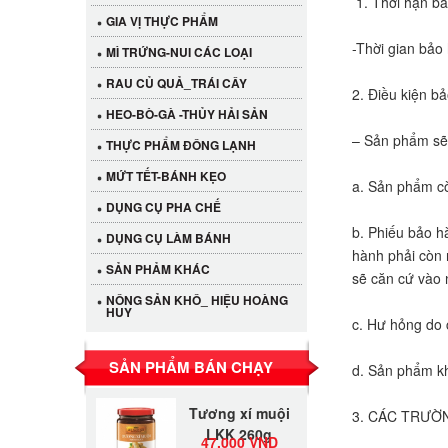
1. Thời hạn b
GIA VỊ THỰC PHẨM
-Thời gian bảo
MÌ TRỨNG-NUI CÁC LOẠI
RAU CỦ QUẢ_TRÁI CÂY
2. Điều kiện b
HEO-BÒ-GÀ -THỦY HẢI SẢN
– Sản phẩm sẽ
THỰC PHẨM ĐÔNG LẠNH
MỨT TẾT-BÁNH KẸO
a. Sản phẩm c
DỤNG CỤ PHA CHẾ
b. Phiếu bảo h
DỤNG CỤ LÀM BÁNH
Cần Tây Đà Lạt
hành phải còn 
SẢN PHẢM KHÁC
40.000 VND
sẽ căn cứ vào 
NÔNG SẢN KHÔ_ HIỆU HOÀNG
HUY
LỐC 12 HỦ
c. Hư hỏng do c
Tương xí muội
530.000 VND
LKK 260g
SẢN PHẨM BÁN CHẠY
d. Sản phẩm kh
Tương xí muội
3. CÁC TRƯỜ
LKK 260g
47.000 VND